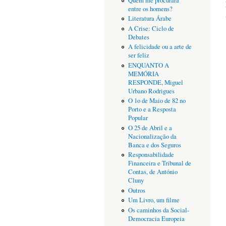
Quem me procurará
entre os homens?
Literatura Árabe
A Crise: Ciclo de
Debates
A felicidade ou a arte de
ser feliz
ENQUANTO A
MEMÓRIA
RESPONDE, Miguel
Urbano Rodrigues
O 1o de Maio de 82 no
Porto e a Resposta
Popular
O 25 de Abril e a
Nacionalização da
Banca e dos Seguros
Responsabilidade
Financeira e Tribunal de
Contas, de António
Cluny
Outros
Um Livro, um filme
Os caminhos da Social-
Democracia Europeia