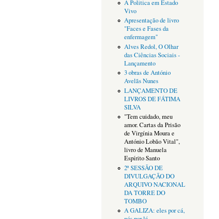
A Politica em Estado
Vivo
Apresentação de livro
"Faces e Fases da
enfermagem"
Alves Redol, O Olhar
das Ciências Sociais -
Lançamento
3 obras de António
Avelãs Nunes
LANÇAMENTO DE
LIVROS DE FÁTIMA
SILVA
"Tem cuidado, meu
amor. Cartas da Prisão
de Virgínia Moura e
António Lobão Vital",
livro de Manuela
Espírito Santo
2ª SESSÃO DE
DIVULGAÇÃO DO
ARQUIVO NACIONAL
DA TORRE DO
TOMBO
A GALIZA: eles por cá,
nós por lá