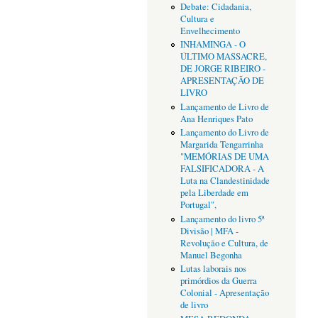
Debate: Cidadania,
Cultura e
Envelhecimento
INHAMINGA - O
ÚLTIMO MASSACRE,
DE JORGE RIBEIRO -
APRESENTAÇÃO DE
LIVRO
Lançamento de Livro de
Ana Henriques Pato
Lançamento do Livro de
Margarida Tengarrinha
"MEMÓRIAS DE UMA
FALSIFICADORA - A
Luta na Clandestinidade
pela Liberdade em
Portugal",
Lançamento do livro 5ª
Divisão | MFA -
Revolução e Cultura, de
Manuel Begonha
Lutas laborais nos
primórdios da Guerra
Colonial - Apresentação
de livro