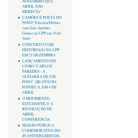
NOVEMBRO QUE
ABRIL NÃO
MERECIA"
CAMÕES É POETA DO
POVO? Palestra/Debate
com José António
Gomes na UPP em 10 de
Abril
CONCERTO COM
HISTÓRIA(S) NA UPP
EM 21 DEZEMBRO
LANÇAMENTO DO
LIVRO "CARLOS
PAREDES - A
GUITARRA DE UM
POVO", DE OTÁVIO
FONSECA, EM 4 DE
ABRIL
O MOVIMENTO
ESTUDANTIL E A
REVOLUÇÃO DE
ABRIL -
CONFERÊNCIA
SESSÃO PÚBLICA
COMEMORATIVA DO
49 ANIVERSÁRIO DA