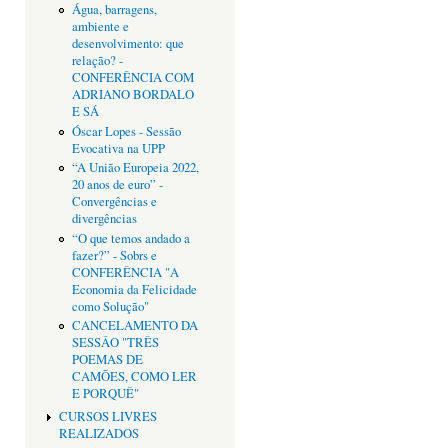
Água, barragens,
ambiente e
desenvolvimento: que
relação? -
CONFERÊNCIA COM
ADRIANO BORDALO
E SÁ
Óscar Lopes - Sessão
Evocativa na UPP
“A União Europeia 2022,
20 anos de euro” -
Convergências e
divergências
“O que temos andado a
fazer?” - Sobrs e
CONFERÊNCIA "A
Economia da Felicidade
como Solução"
CANCELAMENTO DA
SESSÂO "TRÊS
POEMAS DE
CAMÕES, COMO LER
E PORQUÊ"
CURSOS LIVRES
REALIZADOS