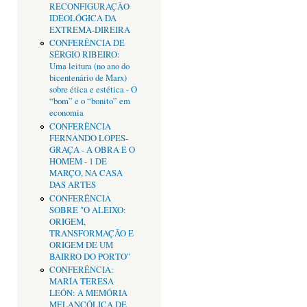
RECONFIGURAÇÂO
IDEOLÓGICA DA
EXTREMA-DIREIRA
CONFERÊNCIA DE
SÉRGIO RIBEIRO:
Uma leitura (no ano do
bicentenário de Marx)
sobre ética e estética - O
“bom” e o “bonito” em
economia
CONFERÊNCIA
FERNANDO LOPES-
GRAÇA - A OBRA E O
HOMEM - 1 DE
MARÇO, NA CASA
DAS ARTES
CONFERÊNCIA
SOBRE "O ALEIXO:
ORIGEM,
TRANSFORMAÇÃO E
ORIGEM DE UM
BAIRRO DO PORTO"
CONFERÊNCIA:
MARÍA TERESA
LEÓN: A MEMÓRIA
MELANCÓLICA DE