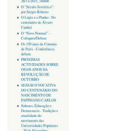
28/11/2015, 18H00
O "Século Soviético":
por Sérgio Ribeiro
O Lápis e o Punho - No
centenário de Álvaro
Cunhal
O “Novo Normal” -
Colóquio/Debate
Os 150 anos da Comuna
de Paris - Conferência
debate
PRÓXIMAS
ACTIVIDADES SOBRE
OS100 ANOS DA
REVOLUÇÃO DE
OUTUBRO
SESSÃO EVOCATIVA
DO CENTENÁRIO DO
NASCIMENTO DE
PAPINIANO CARLOS
Saberes, Educação e
Democracia - Tradição e
atualidade do
movimento das
Universidades Populares
- 29 de Novembro