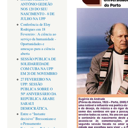
ANTÓNIO GEDEÃO
NOS 120 DO SEU
NASCIMENTO - 8 DE
JULHO NA UPP
Conferência de Eloy
Rodrigues em 18
Fevereiro : A ciência ao
serviço da humanidade -
Oportunidades e
ameaças para a ciência
aberta
SESSÃO PÚBLICA DE
SOLIDARIEDADE
COM CUBA NA UPP
EM 20 DE NOVEMBRO
27 FEVEREIRO NA
UPP: SESSÃO
PÚBLICA SOBRE O
50º ANIVERSÁRIO DA
REPÚBLICA ÁRABE
SARAUI
DEMOCRÁTICA.
Entre o “Instante
decisivo” Bressoniano e
o Pensamento