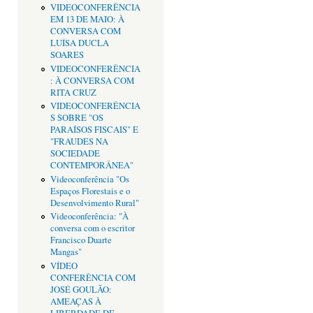
VIDEOCONFERÊNCIA
EM 13 DE MAIO: À
CONVERSA COM
LUÍSA DUCLA
SOARES
VIDEOCONFERÊNCIA
: À CONVERSA COM
RITA CRUZ
VIDEOCONFERÊNCIA
S SOBRE "OS
PARAÍSOS FISCAIS" E
"FRAUDES NA
SOCIEDADE
CONTEMPORÂNEA"
Videoconferência "Os
Espaços Florestais e o
Desenvolvimento Rural"
Videoconferência: "À
conversa com o escritor
Francisco Duarte
Mangas"
VÍDEO
CONFERÊNCIA COM
JOSÉ GOULÃO:
AMEAÇAS À