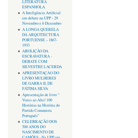
LITERATURA
ESPANHOLA
A Inteligência Artificial
em debate na UPP - 29
Novembro e 6 Dezembro
A LONGA QUERELA
DA ARQUITECTURA
PORTUENSE – 1867-
1933
ABOLIÇÃO DA
ESCRAVATURA -
DEBATE COM
SILVESTRE LACERDA
APRESENTAÇÂO DO
LIVRO MULHERES
DE GARRA II, DE
FÁTIMA SILVA
Apresentação de livro “
Vozes ao Alto! 100
Histórias na História do
Partido Comunista
Português”
CELEBRAÇÃO DOS
500 ANOS DO
NASCIMENTO DE
CAMÕES - Na UPP em