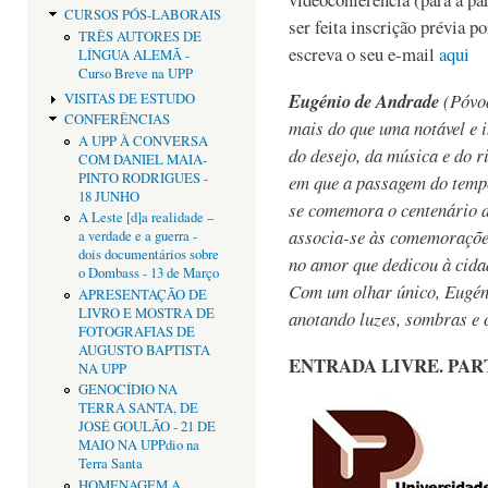
CURSOS PÓS-LABORAIS
ser feita inscrição prévia p
TRÊS AUTORES DE
escreva o seu e-mail
aqui
LÍNGUA ALEMÃ -
Curso Breve na UPP
Eugénio de Andrade
(Póvoa
VISITAS DE ESTUDO
CONFERÊNCIAS
mais do que uma notável e i
A UPP À CONVERSA
do desejo, da música e do 
COM DANIEL MAIA-
PINTO RODRIGUES -
em que a passagem do tempo
18 JUNHO
se comemora o centenário 
A Leste [d]a realidade –
associa-se às comemoraçõe
a verdade e a guerra -
dois documentários sobre
no amor que dedicou à cidad
o Dombass - 13 de Março
Com um olhar único, Eugéni
APRESENTAÇÃO DE
LIVRO E MOSTRA DE
anotando luzes, sombras e 
FOTOGRAFIAS DE
AUGUSTO BAPTISTA
ENTRADA LIVRE. PAR
NA UPP
GENOCÍDIO NA
TERRA SANTA, DE
JOSÉ GOULÃO - 21 DE
MAIO NA UPPdio na
Terra Santa
HOMENAGEM A