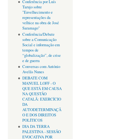
Conferência por Luís
Tarujo sobre
"Envelhecimento e
representações da
velhice na obra de José
Saramago"
Conferência/Debate
sobre a Comunicação
Social e informação em
tempos de
“globalização”, de crise
e de guerra
Conversas com António
Avelãs Nunes
DEBATE COM
MANUEL LOFF - O
QUE ESTÁ EM CAUSA
NA QUESTÃO
CATALÃ: EXERCÍCIO
DA
AUTODETERMINAÇÃ
O E DOS DIREITOS
POLÍTICOS
DIA DA TERRA
PALESTINA - SESSÃO
EVOCATIVA POR