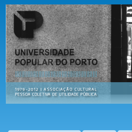
Pas
par
Universidade
Associação
con
Popular do
Cultural
prin
Porto