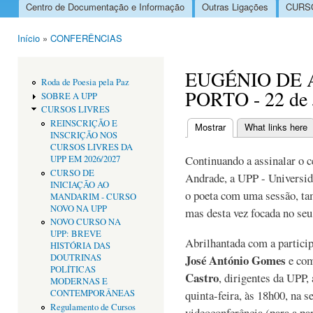
Centro de Documentação e Informação
Outras Ligações
CURSO
Menu principal
Início
»
CONFERÊNCIAS
Está aqui
EUGÉNIO DE 
Roda de Poesia pela Paz
PORTO - 22 de 
SOBRE A UPP
CURSOS LIVRES
REINSCRIÇÃO E
Mostrar
(separador ativo)
What links here
INSCRIÇÃO NOS
Separadores primári
CURSOS LIVRES DA
Continuando a assinalar o 
UPP EM 2026/2027
CURSO DE
Andrade, a UPP - Universid
INICIAÇÃO AO
o poeta com uma sessão, tam
MANDARIM - CURSO
NOVO NA UPP
mas desta vez focada no seu
NOVO CURSO NA
UPP: BREVE
Abrilhantada com a participa
HISTÓRIA DAS
DOUTRINAS
José António Gomes
e com
POLÍTICAS
Castro
, dirigentes da UPP,
MODERNAS E
CONTEMPORÂNEAS
quinta-feira, às 18h00, na 
Regulamento de Cursos
videoconferência (para a pa