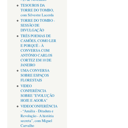
TESOUROS DA
TORRE DO TOMBO,
com Silvestre Lacerda
TORRE DO TOMBO -
SESSÃO DE
DIVULGAÇÃO
TRÊS POEMAS DE
CAMÕES, COMO LER
E PORQUÊ - À
CONVERSA COM
ANTÓNIO CARLOS
CORTEZ EM 10 DE
JANEIRO
UMA CONVERSA
SOBRE ESPAÇOS
FLORESTAIS
VIDEO
CONFERÊNCIA
SOBRE "EVOLUÇÃO
HOJE E AGORA"
VIDEOCONFERÊNCIA
- “Amália - Ditadura e
Revolução - A história
secreta”, com Miguel
Carvalho