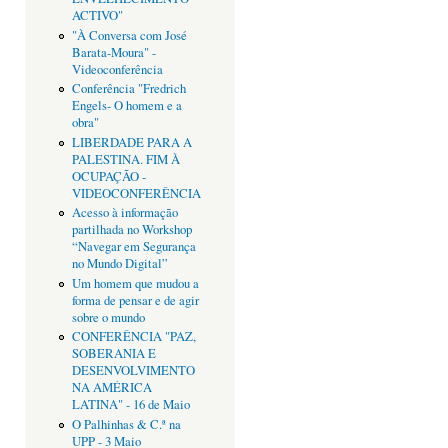
ACTIVO"
"À Conversa com José
Barata-Moura" -
Videoconferência
Conferência "Fredrich
Engels- O homem e a
obra"
LIBERDADE PARA A
PALESTINA. FIM À
OCUPAÇÃO -
VIDEOCONFERÊNCIA
Acesso à informação
partilhada no Workshop
“Navegar em Segurança
no Mundo Digital”
Um homem que mudou a
forma de pensar e de agir
sobre o mundo
CONFERÊNCIA "PAZ,
SOBERANIA E
DESENVOLVIMENTO
NA AMÉRICA
LATINA" - 16 de Maio
O Palhinhas & C.ª na
UPP - 3 Maio