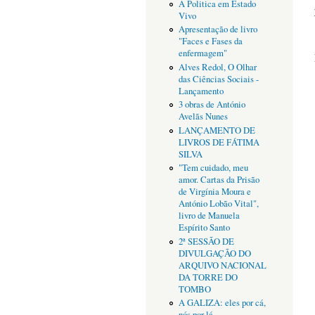
A Politica em Estado
Vivo
Apresentação de livro
"Faces e Fases da
enfermagem"
Alves Redol, O Olhar
das Ciências Sociais -
Lançamento
3 obras de António
Avelãs Nunes
LANÇAMENTO DE
LIVROS DE FÁTIMA
SILVA
"Tem cuidado, meu
amor. Cartas da Prisão
de Virgínia Moura e
António Lobão Vital",
livro de Manuela
Espírito Santo
2ª SESSÃO DE
DIVULGAÇÃO DO
ARQUIVO NACIONAL
DA TORRE DO
TOMBO
A GALIZA: eles por cá,
nós por lá