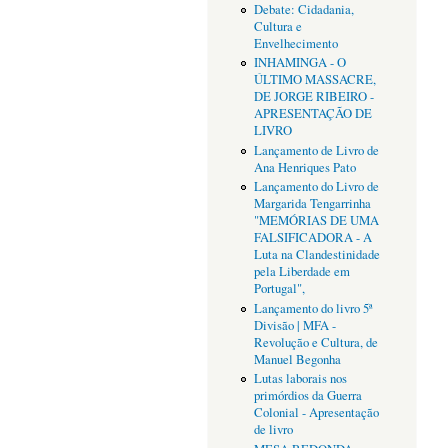
Debate: Cidadania,
Cultura e
Envelhecimento
INHAMINGA - O
ÚLTIMO MASSACRE,
DE JORGE RIBEIRO -
APRESENTAÇÃO DE
LIVRO
Lançamento de Livro de
Ana Henriques Pato
Lançamento do Livro de
Margarida Tengarrinha
"MEMÓRIAS DE UMA
FALSIFICADORA - A
Luta na Clandestinidade
pela Liberdade em
Portugal",
Lançamento do livro 5ª
Divisão | MFA -
Revolução e Cultura, de
Manuel Begonha
Lutas laborais nos
primórdios da Guerra
Colonial - Apresentação
de livro