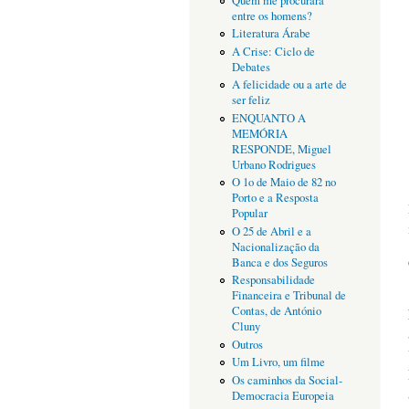
Quem me procurará
entre os homens?
Literatura Árabe
A Crise: Ciclo de
Debates
A felicidade ou a arte de
ser feliz
ENQUANTO A
MEMÓRIA
RESPONDE, Miguel
Urbano Rodrigues
O 1o de Maio de 82 no
Porto e a Resposta
Popular
O 25 de Abril e a
Nacionalização da
Banca e dos Seguros
Responsabilidade
Financeira e Tribunal de
Contas, de António
Cluny
Outros
Um Livro, um filme
Os caminhos da Social-
Democracia Europeia