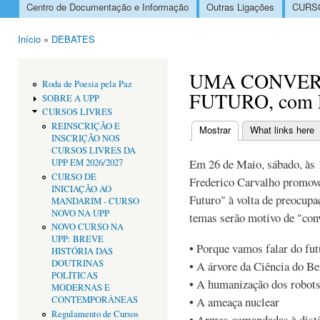
Centro de Documentação e Informação
Outras Ligações
CURSO
Menu principal
Início
»
DEBATES
Está aqui
UMA CONVER
Roda de Poesia pela Paz
FUTURO, com F
SOBRE A UPP
CURSOS LIVRES
REINSCRIÇÃO E
Mostrar
(separador ativo)
What links here
INSCRIÇÃO NOS
Separadores primári
CURSOS LIVRES DA
Em 26 de Maio, sábado, às 1
UPP EM 2026/2027
CURSO DE
Frederico Carvalho promov
INICIAÇÃO AO
Futuro" à volta de preocupa
MANDARIM - CURSO
NOVO NA UPP
temas serão motivo de "con
NOVO CURSO NA
UPP: BREVE
• Porque vamos falar do fut
HISTÓRIA DAS
DOUTRINAS
• A árvore da Ciência do B
POLÍTICAS
• A humanização dos robots
MODERNAS E
CONTEMPORÂNEAS
• A ameaça nuclear
Regulamento de Cursos
• Armas comandadas à dist