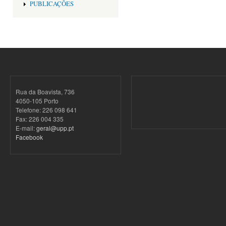
PUBLICAÇÕES
Rua da Boavista, 736
4050-105 Porto
Telefone: 226 098 641
Fax: 226 004 335
E-mail:
geral@upp.pt
Facebook