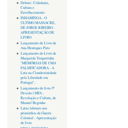
Debate: Cidadania,
Cultura e
Envelhecimento
INHAMINGA - O
ÚLTIMO MASSACRE,
DE JORGE RIBEIRO -
APRESENTAÇÃO DE
LIVRO
Lançamento de Livro de
Ana Henriques Pato
Lançamento do Livro de
Margarida Tengarrinha
"MEMÓRIAS DE UMA
FALSIFICADORA - A
Luta na Clandestinidade
pela Liberdade em
Portugal",
Lançamento do livro 5ª
Divisão | MFA -
Revolução e Cultura, de
Manuel Begonha
Lutas laborais nos
primórdios da Guerra
Colonial - Apresentação
de livro