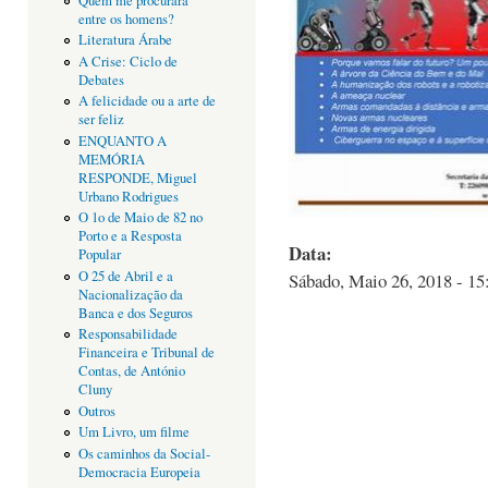
Quem me procurará
entre os homens?
Literatura Árabe
A Crise: Ciclo de
Debates
A felicidade ou a arte de
ser feliz
ENQUANTO A
MEMÓRIA
RESPONDE, Miguel
Urbano Rodrigues
O 1o de Maio de 82 no
Porto e a Resposta
Data:
Popular
O 25 de Abril e a
Sábado, Maio 26, 2018 - 15
Nacionalização da
Banca e dos Seguros
Responsabilidade
Financeira e Tribunal de
Contas, de António
Cluny
Outros
Um Livro, um filme
Os caminhos da Social-
Democracia Europeia