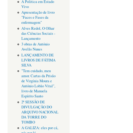
A Politica em Estado
Vivo
Apresentação de livro
"Faces e Fases da
enfermagem"
Alves Redol, O Olhar
das Ciências Sociais -
Lançamento
3 obras de António
Avelãs Nunes
LANÇAMENTO DE
LIVROS DE FÁTIMA
SILVA
"Tem cuidado, meu
amor. Cartas da Prisão
de Virgínia Moura e
António Lobão Vital",
livro de Manuela
Espírito Santo
2ª SESSÃO DE
DIVULGAÇÃO DO
ARQUIVO NACIONAL
DA TORRE DO
TOMBO
A GALIZA: eles por cá,
nós por lá