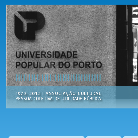
Pas
par
Universidade
Associação
con
Popular do
Cultural
prin
Porto