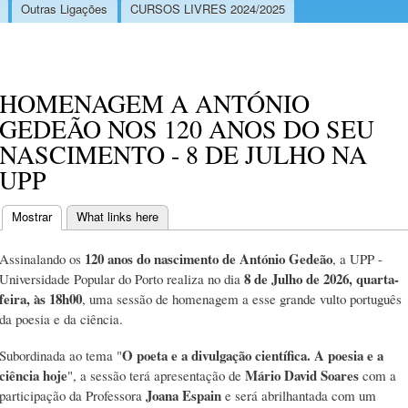
Outras Ligações
CURSOS LIVRES 2024/2025
HOMENAGEM A ANTÓNIO
GEDEÃO NOS 120 ANOS DO SEU
NASCIMENTO - 8 DE JULHO NA
UPP
Mostrar
(separador ativo)
What links here
Separadores primários
120 anos do nascimento de António Gedeão
Assinalando os
, a UPP -
8 de Julho de 2026, quarta-
Universidade Popular do Porto realiza no dia
feira, às 18h00
, uma sessão de homenagem a esse grande vulto português
da poesia e da ciência.
O poeta e a divulgação científica. A poesia e a
Subordinada ao tema "
ciência hoje
Mário David Soares
", a sessão terá apresentação de
com a
Joana Espain
participação da Professora
e será abrilhantada com um