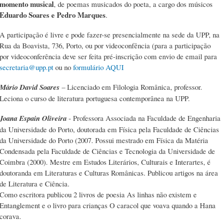
momento musical
, de poemas musicados do poeta, a cargo dos músicos
Eduardo Soares e Pedro Marques
.
A participação é livre e pode fazer-se presencialmente na sede da UPP, na
Rua da Boavista, 736, Porto, ou por videoconfência (para a participação
por videoconferência deve ser feita pré-inscrição com envio de email para
secretaria@upp.pt
ou no
formulário AQUI
Mário David Soares
– Licenciado em Filologia Românica, professor.
Leciona o curso de literatura portuguesa contemporânea na UPP.
Joana Espain Oliveira
- Professora Associada na Faculdade de Engenharia
da Universidade do Porto, doutorada em Física pela Faculdade de Ciências
da Universidade do Porto (2007. Possui mestrado em Física da Matéria
Condensada pela Faculdade de Ciências e Tecnologia da Universidade de
Coimbra (2000). Mestre em Estudos Literários, Culturais e Interartes, é
doutoranda em Literaturas e Culturas Românicas. Publicou artigos na área
de Literatura e Ciência.
Como escritora publicou 2 livros de poesia As linhas não existem e
Entanglement e o livro para crianças O caracol que voava quando a Hana
corava.