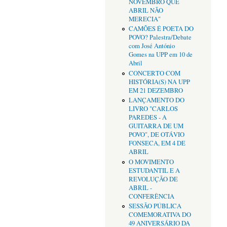
NOVEMBRO QUE
ABRIL NÃO
MERECIA"
CAMÕES É POETA DO
POVO? Palestra/Debate
com José António
Gomes na UPP em 10 de
Abril
CONCERTO COM
HISTÓRIA(S) NA UPP
EM 21 DEZEMBRO
LANÇAMENTO DO
LIVRO "CARLOS
PAREDES - A
GUITARRA DE UM
POVO", DE OTÁVIO
FONSECA, EM 4 DE
ABRIL
O MOVIMENTO
ESTUDANTIL E A
REVOLUÇÃO DE
ABRIL -
CONFERÊNCIA
SESSÃO PÚBLICA
COMEMORATIVA DO
49 ANIVERSÁRIO DA