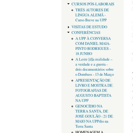
CURSOS PÓS-LABORAIS
TRÊS AUTORES DE
LÍNGUA ALEMÃ -
Curso Breve na UPP
VISITAS DE ESTUDO
CONFERÊNCIAS
A UPP À CONVERSA
COM DANIEL MAIA-
PINTO RODRIGUES -
18 JUNHO
A Leste [d]a realidade –
a verdade e a guerra -
dois documentários sobre
o Dombass - 13 de Março
APRESENTAÇÃO DE
LIVRO E MOSTRA DE
FOTOGRAFIAS DE
AUGUSTO BAPTISTA
NA UPP
GENOCÍDIO NA
TERRA SANTA, DE
JOSÉ GOULÃO - 21 DE
MAIO NA UPPdio na
Terra Santa
HOMENAGEM A