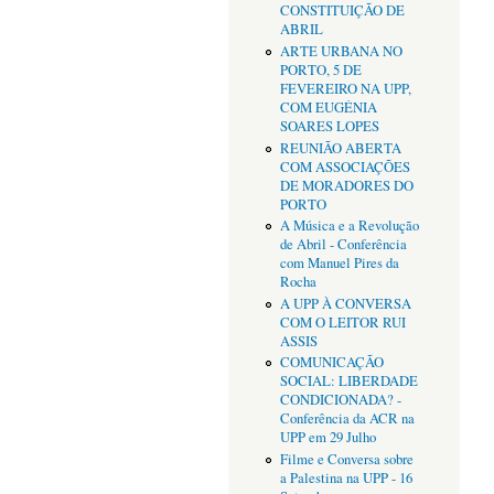
CONSTITUIÇÃO DE
ABRIL
ARTE URBANA NO
PORTO, 5 DE
FEVEREIRO NA UPP,
COM EUGÉNIA
SOARES LOPES
REUNIÃO ABERTA
COM ASSOCIAÇÕES
DE MORADORES DO
PORTO
A Música e a Revolução
de Abril - Conferência
com Manuel Pires da
Rocha
A UPP À CONVERSA
COM O LEITOR RUI
ASSIS
COMUNICAÇÃO
SOCIAL: LIBERDADE
CONDICIONADA? -
Conferência da ACR na
UPP em 29 Julho
Filme e Conversa sobre
a Palestina na UPP - 16