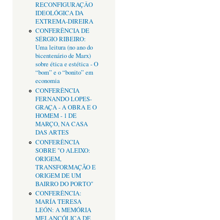
RECONFIGURAÇÂO
IDEOLÓGICA DA
EXTREMA-DIREIRA
CONFERÊNCIA DE
SÉRGIO RIBEIRO:
Uma leitura (no ano do
bicentenário de Marx)
sobre ética e estética - O
“bom” e o “bonito” em
economia
CONFERÊNCIA
FERNANDO LOPES-
GRAÇA - A OBRA E O
HOMEM - 1 DE
MARÇO, NA CASA
DAS ARTES
CONFERÊNCIA
SOBRE "O ALEIXO:
ORIGEM,
TRANSFORMAÇÃO E
ORIGEM DE UM
BAIRRO DO PORTO"
CONFERÊNCIA:
MARÍA TERESA
LEÓN: A MEMÓRIA
MELANCÓLICA DE