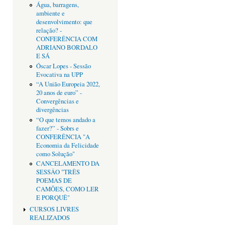
Água, barragens,
ambiente e
desenvolvimento: que
relação? -
CONFERÊNCIA COM
ADRIANO BORDALO
E SÁ
Óscar Lopes - Sessão
Evocativa na UPP
“A União Europeia 2022,
20 anos de euro” -
Convergências e
divergências
“O que temos andado a
fazer?” - Sobrs e
CONFERÊNCIA "A
Economia da Felicidade
como Solução"
CANCELAMENTO DA
SESSÂO "TRÊS
POEMAS DE
CAMÕES, COMO LER
E PORQUÊ"
CURSOS LIVRES
REALIZADOS