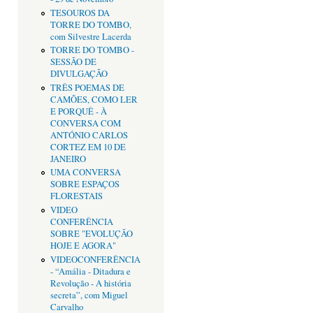
TESOUROS DA
TORRE DO TOMBO,
com Silvestre Lacerda
TORRE DO TOMBO -
SESSÃO DE
DIVULGAÇÃO
TRÊS POEMAS DE
CAMÕES, COMO LER
E PORQUÊ - À
CONVERSA COM
ANTÓNIO CARLOS
CORTEZ EM 10 DE
JANEIRO
UMA CONVERSA
SOBRE ESPAÇOS
FLORESTAIS
VIDEO
CONFERÊNCIA
SOBRE "EVOLUÇÃO
HOJE E AGORA"
VIDEOCONFERÊNCIA
- “Amália - Ditadura e
Revolução - A história
secreta”, com Miguel
Carvalho