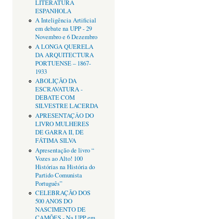
LITERATURA
ESPANHOLA
A Inteligência Artificial
em debate na UPP - 29
Novembro e 6 Dezembro
A LONGA QUERELA
DA ARQUITECTURA
PORTUENSE – 1867-
1933
ABOLIÇÃO DA
ESCRAVATURA -
DEBATE COM
SILVESTRE LACERDA
APRESENTAÇÂO DO
LIVRO MULHERES
DE GARRA II, DE
FÁTIMA SILVA
Apresentação de livro “
Vozes ao Alto! 100
Histórias na História do
Partido Comunista
Português”
CELEBRAÇÃO DOS
500 ANOS DO
NASCIMENTO DE
CAMÕES - Na UPP em