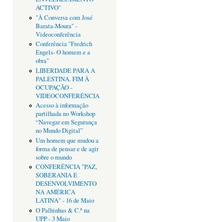
ACTIVO"
"À Conversa com José
Barata-Moura" -
Videoconferência
Conferência "Fredrich
Engels- O homem e a
obra"
LIBERDADE PARA A
PALESTINA. FIM À
OCUPAÇÃO -
VIDEOCONFERÊNCIA
Acesso à informação
partilhada no Workshop
“Navegar em Segurança
no Mundo Digital”
Um homem que mudou a
forma de pensar e de agir
sobre o mundo
CONFERÊNCIA "PAZ,
SOBERANIA E
DESENVOLVIMENTO
NA AMÉRICA
LATINA" - 16 de Maio
O Palhinhas & C.ª na
UPP - 3 Maio