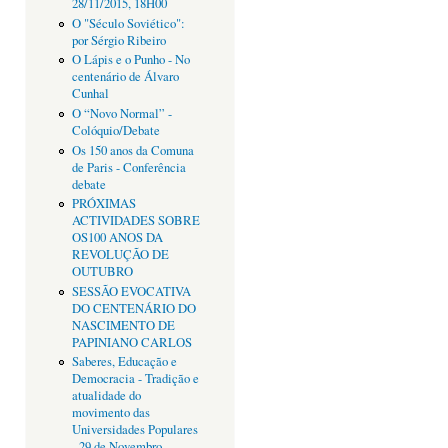
28/11/2015, 18H00
O "Século Soviético":
por Sérgio Ribeiro
O Lápis e o Punho - No
centenário de Álvaro
Cunhal
O “Novo Normal” -
Colóquio/Debate
Os 150 anos da Comuna
de Paris - Conferência
debate
PRÓXIMAS
ACTIVIDADES SOBRE
OS100 ANOS DA
REVOLUÇÃO DE
OUTUBRO
SESSÃO EVOCATIVA
DO CENTENÁRIO DO
NASCIMENTO DE
PAPINIANO CARLOS
Saberes, Educação e
Democracia - Tradição e
atualidade do
movimento das
Universidades Populares
- 29 de Novembro