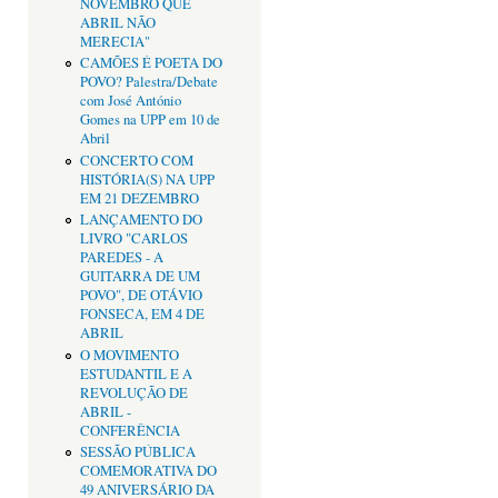
NOVEMBRO QUE
ABRIL NÃO
MERECIA"
CAMÕES É POETA DO
POVO? Palestra/Debate
com José António
Gomes na UPP em 10 de
Abril
CONCERTO COM
HISTÓRIA(S) NA UPP
EM 21 DEZEMBRO
LANÇAMENTO DO
LIVRO "CARLOS
PAREDES - A
GUITARRA DE UM
POVO", DE OTÁVIO
FONSECA, EM 4 DE
ABRIL
O MOVIMENTO
ESTUDANTIL E A
REVOLUÇÃO DE
ABRIL -
CONFERÊNCIA
SESSÃO PÚBLICA
COMEMORATIVA DO
49 ANIVERSÁRIO DA