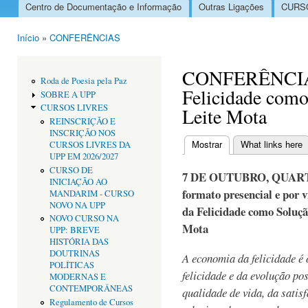
Centro de Documentação e Informação
Outras Ligações
CURSO
Menu principal
Início
»
CONFERÊNCIAS
Está aqui
CONFERÊNCIA:
Roda de Poesia pela Paz
Felicidade como
SOBRE A UPP
CURSOS LIVRES
Leite Mota
REINSCRIÇÃO E
INSCRIÇÃO NOS
Mostrar
(separador ativo)
What links here
CURSOS LIVRES DA
Separadores primári
UPP EM 2026/2027
CURSO DE
7 DE OUTUBRO, QUARTA-
INICIAÇÃO AO
formato presencial e por 
MANDARIM - CURSO
NOVO NA UPP
da Felicidade como Soluçã
NOVO CURSO NA
Mota
UPP: BREVE
HISTÓRIA DAS
DOUTRINAS
A economia da felicidade é 
POLÍTICAS
felicidade e da evolução po
MODERNAS E
CONTEMPORÂNEAS
qualidade de vida, da satisf
Regulamento de Cursos