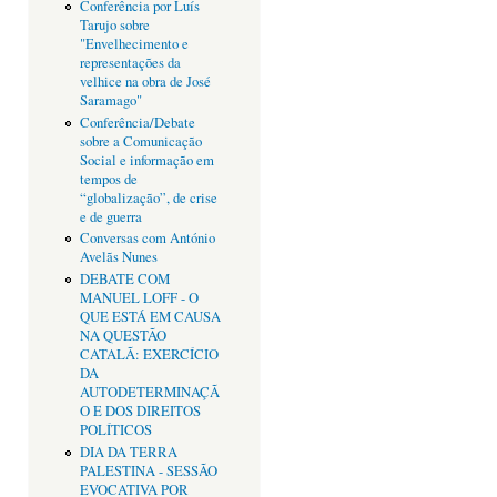
Conferência por Luís
Tarujo sobre
"Envelhecimento e
representações da
velhice na obra de José
Saramago"
Conferência/Debate
sobre a Comunicação
Social e informação em
tempos de
“globalização”, de crise
e de guerra
Conversas com António
Avelãs Nunes
DEBATE COM
MANUEL LOFF - O
QUE ESTÁ EM CAUSA
NA QUESTÃO
CATALÃ: EXERCÍCIO
DA
AUTODETERMINAÇÃ
O E DOS DIREITOS
POLÍTICOS
DIA DA TERRA
PALESTINA - SESSÃO
EVOCATIVA POR