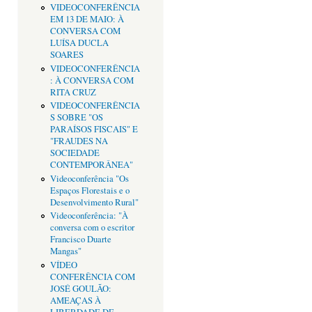
VIDEOCONFERÊNCIA
EM 13 DE MAIO: À
CONVERSA COM
LUÍSA DUCLA
SOARES
VIDEOCONFERÊNCIA
: À CONVERSA COM
RITA CRUZ
VIDEOCONFERÊNCIA
S SOBRE "OS
PARAÍSOS FISCAIS" E
"FRAUDES NA
SOCIEDADE
CONTEMPORÂNEA"
Videoconferência "Os
Espaços Florestais e o
Desenvolvimento Rural"
Videoconferência: "À
conversa com o escritor
Francisco Duarte
Mangas"
VÍDEO
CONFERÊNCIA COM
JOSÉ GOULÃO:
AMEAÇAS À