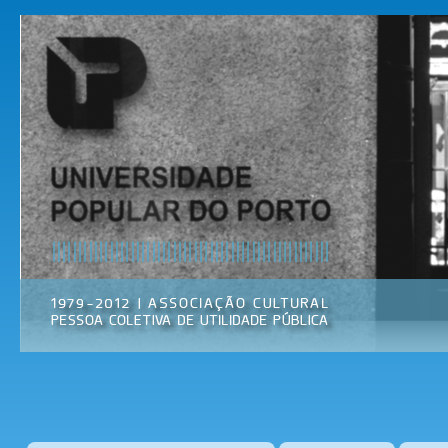
Pas
par
Universidade
Associação
con
Popular do
Cultural
prin
Porto