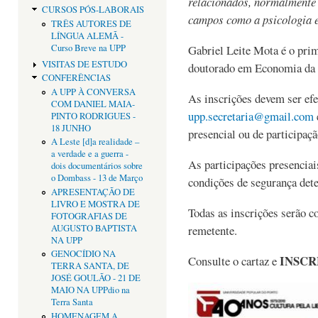
relacionados, normalmente
CURSOS PÓS-LABORAIS
campos como a psicologia e
TRÊS AUTORES DE
LÍNGUA ALEMÃ -
Curso Breve na UPP
Gabriel Leite Mota é o pri
VISITAS DE ESTUDO
doutorado em Economia da 
CONFERÊNCIAS
A UPP À CONVERSA
As inscrições devem ser ef
COM DANIEL MAIA-
upp.secretaria@gmail.com
PINTO RODRIGUES -
18 JUNHO
presencial ou de participaç
A Leste [d]a realidade –
a verdade e a guerra -
As participações presenciai
dois documentários sobre
o Dombass - 13 de Março
condições de segurança dete
APRESENTAÇÃO DE
LIVRO E MOSTRA DE
Todas as inscrições serão c
FOTOGRAFIAS DE
AUGUSTO BAPTISTA
remetente.
NA UPP
GENOCÍDIO NA
INSCR
Consulte o cartaz e
TERRA SANTA, DE
JOSÉ GOULÃO - 21 DE
MAIO NA UPPdio na
Terra Santa
HOMENAGEM A