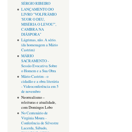
SÉRGIO RIBEIRO
LANÇAMENTO DO
LIVRO "VOLFRÂMIO
'SUOR O DEU,
MISÉRIA O LEVOU'",
CAMBRA NA
DIÁSPORA"
Lágrimas, não. A sério.
(da homenagem a Mário
Castrim)
MÁRIO
SACRAMENTO -
Sessão Evocativa Sobre
o Homem e a Sua Obra
Mário Castrim - o
cidadão e a obra literária
- Videoconferência em 5
de novembro
Neorrealismo –
releituras e atualidade,
com Domingos Lobo
No Centenário de
Virgínia Moura -
Conferência de Silvestre
Lacerda, Sábado,