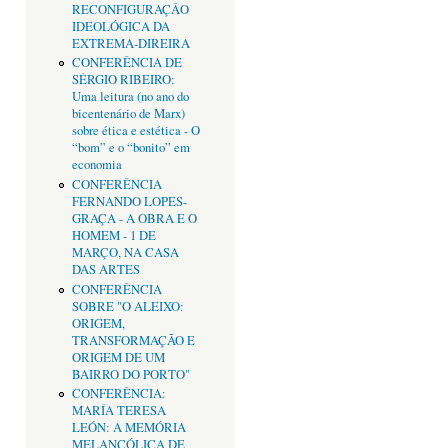
RECONFIGURAÇÂO
IDEOLÓGICA DA
EXTREMA-DIREIRA
CONFERÊNCIA DE
SÉRGIO RIBEIRO:
Uma leitura (no ano do
bicentenário de Marx)
sobre ética e estética - O
“bom” e o “bonito” em
economia
CONFERÊNCIA
FERNANDO LOPES-
GRAÇA - A OBRA E O
HOMEM - 1 DE
MARÇO, NA CASA
DAS ARTES
CONFERÊNCIA
SOBRE "O ALEIXO:
ORIGEM,
TRANSFORMAÇÃO E
ORIGEM DE UM
BAIRRO DO PORTO"
CONFERÊNCIA:
MARÍA TERESA
LEÓN: A MEMÓRIA
MELANCÓLICA DE