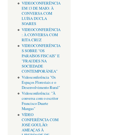
VIDEOCONFERÊNCIA
EM 13 DE MAIO: À
CONVERSA COM
LUÍSA DUCLA
SOARES
VIDEOCONFERÊNCIA
: À CONVERSA COM
RITA CRUZ
VIDEOCONFERÊNCIA
S SOBRE "OS
PARAÍSOS FISCAIS" E
"FRAUDES NA
SOCIEDADE
CONTEMPORÂNEA"
Videoconferência "Os
Espaços Florestais e o
Desenvolvimento Rural"
Videoconferência: "À
conversa com o escritor
Francisco Duarte
Mangas"
VÍDEO
CONFERÊNCIA COM
JOSÉ GOULÃO:
AMEAÇAS À