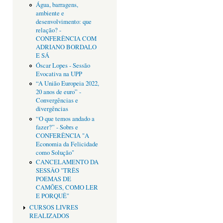
Água, barragens,
ambiente e
desenvolvimento: que
relação? -
CONFERÊNCIA COM
ADRIANO BORDALO
E SÁ
Óscar Lopes - Sessão
Evocativa na UPP
“A União Europeia 2022,
20 anos de euro” -
Convergências e
divergências
“O que temos andado a
fazer?” - Sobrs e
CONFERÊNCIA "A
Economia da Felicidade
como Solução"
CANCELAMENTO DA
SESSÂO "TRÊS
POEMAS DE
CAMÕES, COMO LER
E PORQUÊ"
CURSOS LIVRES
REALIZADOS