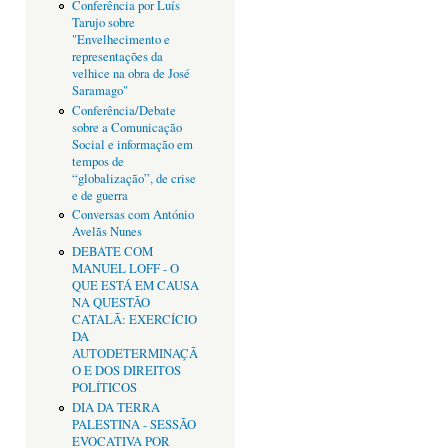
Conferência por Luís
Tarujo sobre
"Envelhecimento e
representações da
velhice na obra de José
Saramago"
Conferência/Debate
sobre a Comunicação
Social e informação em
tempos de
“globalização”, de crise
e de guerra
Conversas com António
Avelãs Nunes
DEBATE COM
MANUEL LOFF - O
QUE ESTÁ EM CAUSA
NA QUESTÃO
CATALÃ: EXERCÍCIO
DA
AUTODETERMINAÇÃ
O E DOS DIREITOS
POLÍTICOS
DIA DA TERRA
PALESTINA - SESSÃO
EVOCATIVA POR