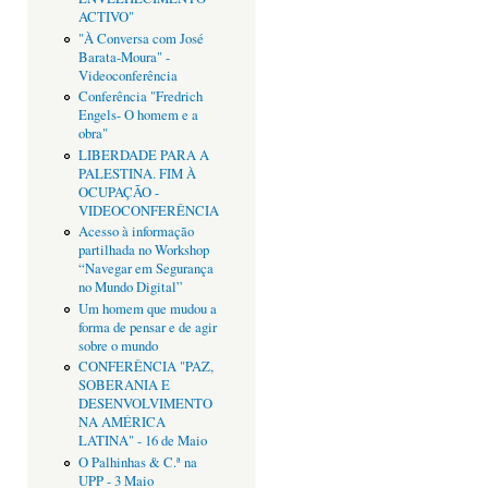
ACTIVO"
"À Conversa com José
Barata-Moura" -
Videoconferência
Conferência "Fredrich
Engels- O homem e a
obra"
LIBERDADE PARA A
PALESTINA. FIM À
OCUPAÇÃO -
VIDEOCONFERÊNCIA
Acesso à informação
partilhada no Workshop
“Navegar em Segurança
no Mundo Digital”
Um homem que mudou a
forma de pensar e de agir
sobre o mundo
CONFERÊNCIA "PAZ,
SOBERANIA E
DESENVOLVIMENTO
NA AMÉRICA
LATINA" - 16 de Maio
O Palhinhas & C.ª na
UPP - 3 Maio