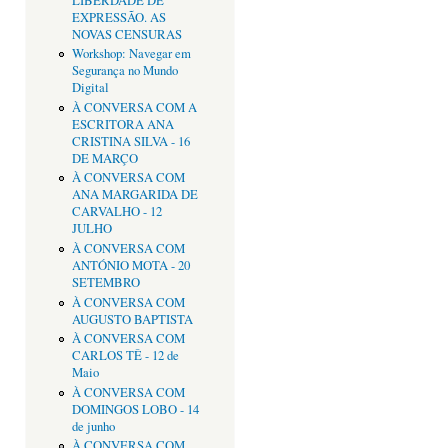
LIBERDADE DE
EXPRESSÃO. AS
NOVAS CENSURAS
Workshop: Navegar em
Segurança no Mundo
Digital
À CONVERSA COM A
ESCRITORA ANA
CRISTINA SILVA - 16
DE MARÇO
À CONVERSA COM
ANA MARGARIDA DE
CARVALHO - 12
JULHO
À CONVERSA COM
ANTÓNIO MOTA - 20
SETEMBRO
À CONVERSA COM
AUGUSTO BAPTISTA
À CONVERSA COM
CARLOS TÊ - 12 de
Maio
À CONVERSA COM
DOMINGOS LOBO - 14
de junho
À CONVERSA COM