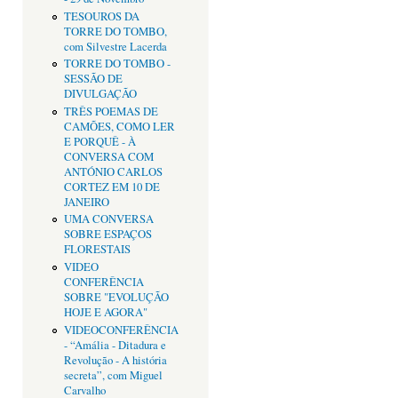
TESOUROS DA
TORRE DO TOMBO,
com Silvestre Lacerda
TORRE DO TOMBO -
SESSÃO DE
DIVULGAÇÃO
TRÊS POEMAS DE
CAMÕES, COMO LER
E PORQUÊ - À
CONVERSA COM
ANTÓNIO CARLOS
CORTEZ EM 10 DE
JANEIRO
UMA CONVERSA
SOBRE ESPAÇOS
FLORESTAIS
VIDEO
CONFERÊNCIA
SOBRE "EVOLUÇÃO
HOJE E AGORA"
VIDEOCONFERÊNCIA
- “Amália - Ditadura e
Revolução - A história
secreta”, com Miguel
Carvalho