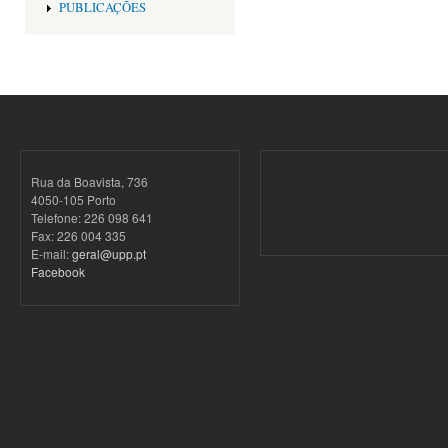
PUBLICAÇÕES
Rua da Boavista, 736
4050-105 Porto
Telefone: 226 098 641
Fax: 226 004 335
E-mail:
geral@upp.pt
Facebook