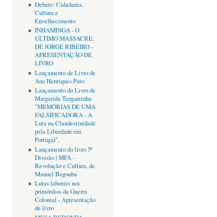
Debate: Cidadania,
Cultura e
Envelhecimento
INHAMINGA - O
ÚLTIMO MASSACRE,
DE JORGE RIBEIRO -
APRESENTAÇÃO DE
LIVRO
Lançamento de Livro de
Ana Henriques Pato
Lançamento do Livro de
Margarida Tengarrinha
"MEMÓRIAS DE UMA
FALSIFICADORA - A
Luta na Clandestinidade
pela Liberdade em
Portugal",
Lançamento do livro 5ª
Divisão | MFA -
Revolução e Cultura, de
Manuel Begonha
Lutas laborais nos
primórdios da Guerra
Colonial - Apresentação
de livro