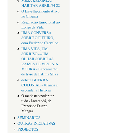
MESA REDONDA:
HABITAR ABRIL 74-82
O Envelhecimento Ativo
no Cinema
Regulação Emocional ao
Longo da Vida
UMA CONVERSA
SOBRE O FUTURO,
com Frederico Carvalho
UMA VIDA, UM
SORRISO - - UM
OLHAR SOBRE AS
RAÍZES DE VIRGÍNIA
MOURA - Lançamento
de livro de Fátima SIlva
debate GUERRA
COLONIAL - 40 anos a
esconder a História
O medo não poder ter
tudo - Jacarandá, de
Francisco Duarte
Mangas
SEMINÁRIOS
OUTRAS INICIATIVAS
PROJECTOS