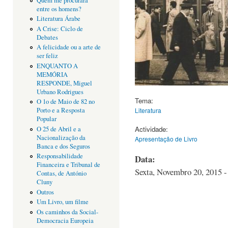
Quem me procurará
entre os homens?
Literatura Árabe
A Crise: Ciclo de
Debates
A felicidade ou a arte de
ser feliz
ENQUANTO A
MEMÓRIA
RESPONDE, Miguel
Urbano Rodrigues
Tema:
O 1o de Maio de 82 no
Literatura
Porto e a Resposta
Popular
Actividade:
O 25 de Abril e a
Nacionalização da
Apresentação de Livro
Banca e dos Seguros
Responsabilidade
Data:
Financeira e Tribunal de
Sexta, Novembro 20, 2015 -
Contas, de António
Cluny
Outros
Um Livro, um filme
Os caminhos da Social-
Democracia Europeia