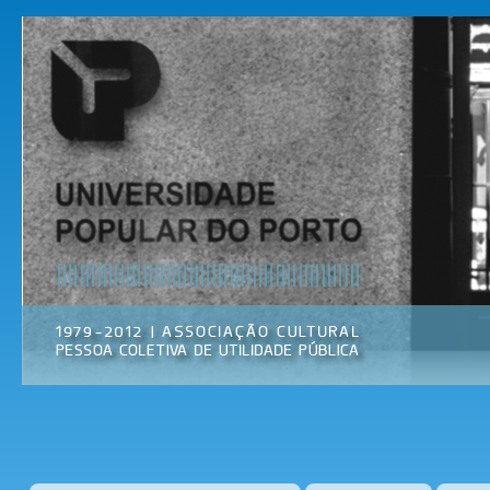
Pas
par
Universidade
Associação
con
Popular do
Cultural
prin
Porto