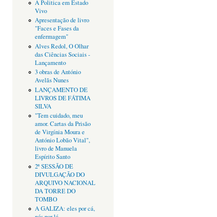
A Politica em Estado
Vivo
Apresentação de livro
"Faces e Fases da
enfermagem"
Alves Redol, O Olhar
das Ciências Sociais -
Lançamento
3 obras de António
Avelãs Nunes
LANÇAMENTO DE
LIVROS DE FÁTIMA
SILVA
"Tem cuidado, meu
amor. Cartas da Prisão
de Virgínia Moura e
António Lobão Vital",
livro de Manuela
Espírito Santo
2ª SESSÃO DE
DIVULGAÇÃO DO
ARQUIVO NACIONAL
DA TORRE DO
TOMBO
A GALIZA: eles por cá,
nós por lá