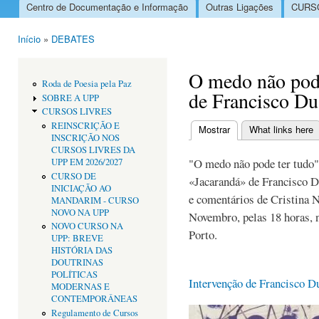
Centro de Documentação e Informação
Outras Ligações
CURSO
Menu principal
Início
»
DEBATES
Está aqui
O medo não pode
Roda de Poesia pela Paz
de Francisco D
SOBRE A UPP
CURSOS LIVRES
REINSCRIÇÃO E
Mostrar
(separador ativo)
What links here
INSCRIÇÃO NOS
Separadores primári
CURSOS LIVRES DA
"O medo não pode ter tudo"
UPP EM 2026/2027
CURSO DE
«Jacarandá» de Francisco D
INICIAÇÃO AO
e comentários de Cristina N
MANDARIM - CURSO
NOVO NA UPP
Novembro, pelas 18 horas, 
NOVO CURSO NA
Porto.
UPP: BREVE
HISTÓRIA DAS
DOUTRINAS
POLÍTICAS
Intervenção de Francisco 
MODERNAS E
CONTEMPORÂNEAS
Regulamento de Cursos