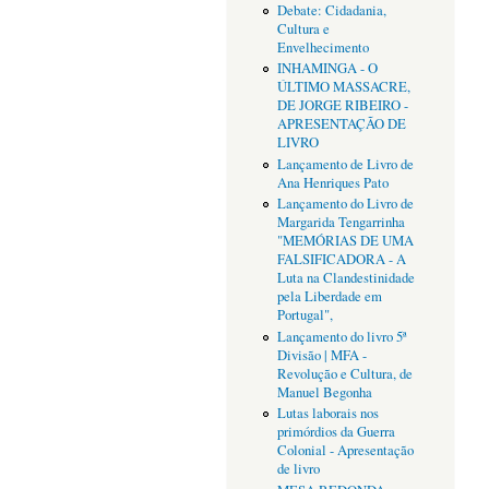
Debate: Cidadania,
Cultura e
Envelhecimento
INHAMINGA - O
ÚLTIMO MASSACRE,
DE JORGE RIBEIRO -
APRESENTAÇÃO DE
LIVRO
Lançamento de Livro de
Ana Henriques Pato
Lançamento do Livro de
Margarida Tengarrinha
"MEMÓRIAS DE UMA
FALSIFICADORA - A
Luta na Clandestinidade
pela Liberdade em
Portugal",
Lançamento do livro 5ª
Divisão | MFA -
Revolução e Cultura, de
Manuel Begonha
Lutas laborais nos
primórdios da Guerra
Colonial - Apresentação
de livro