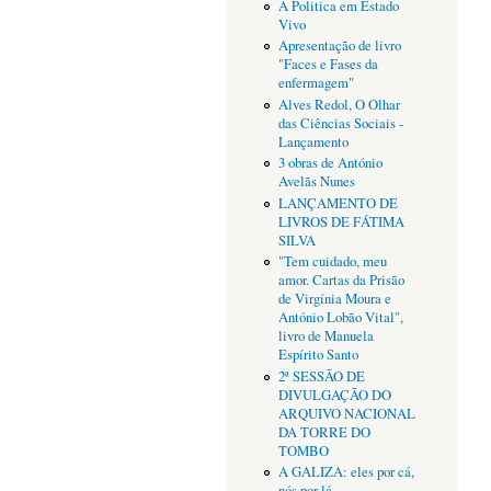
A Politica em Estado
Vivo
Apresentação de livro
"Faces e Fases da
enfermagem"
Alves Redol, O Olhar
das Ciências Sociais -
Lançamento
3 obras de António
Avelãs Nunes
LANÇAMENTO DE
LIVROS DE FÁTIMA
SILVA
"Tem cuidado, meu
amor. Cartas da Prisão
de Virgínia Moura e
António Lobão Vital",
livro de Manuela
Espírito Santo
2ª SESSÃO DE
DIVULGAÇÃO DO
ARQUIVO NACIONAL
DA TORRE DO
TOMBO
A GALIZA: eles por cá,
nós por lá