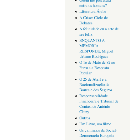
Quem me procurará
entre os homens?
Literatura Árabe
A Crise: Ciclo de
Debates
A felicidade ou a arte de
ser feliz
ENQUANTO A
MEMÓRIA
RESPONDE, Miguel
Urbano Rodrigues
O 1o de Maio de 82 no
Porto e a Resposta
Popular
O 25 de Abril e a
Nacionalização da
Banca e dos Seguros
Responsabilidade
Financeira e Tribunal de
Contas, de António
Cluny
Outros
Um Livro, um filme
Os caminhos da Social-
Democracia Europeia