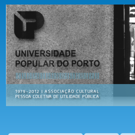
Pas
par
Universidade
Associação
con
Popular do
Cultural
prin
Porto