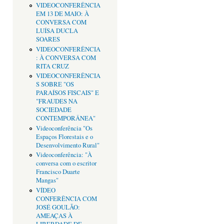
VIDEOCONFERÊNCIA
EM 13 DE MAIO: À
CONVERSA COM
LUÍSA DUCLA
SOARES
VIDEOCONFERÊNCIA
: À CONVERSA COM
RITA CRUZ
VIDEOCONFERÊNCIA
S SOBRE "OS
PARAÍSOS FISCAIS" E
"FRAUDES NA
SOCIEDADE
CONTEMPORÂNEA"
Videoconferência "Os
Espaços Florestais e o
Desenvolvimento Rural"
Videoconferência: "À
conversa com o escritor
Francisco Duarte
Mangas"
VÍDEO
CONFERÊNCIA COM
JOSÉ GOULÃO:
AMEAÇAS À