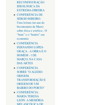
RECONFIGURAÇÂO
IDEOLÓGICA DA
EXTREMA-DIREIRA
CONFERÊNCIA DE
SÉRGIO RIBEIRO:
Uma leitura (no ano do
bicentenário de Marx)
sobre ética e estética - O
“bom” e o “bonito” em
economia
CONFERÊNCIA
FERNANDO LOPES-
GRAÇA - A OBRA E O
HOMEM - 1 DE
MARÇO, NA CASA
DAS ARTES
CONFERÊNCIA
SOBRE "O ALEIXO:
ORIGEM,
TRANSFORMAÇÃO E
ORIGEM DE UM
BAIRRO DO PORTO"
CONFERÊNCIA:
MARÍA TERESA
LEÓN: A MEMÓRIA
MELANCÓLICA DE