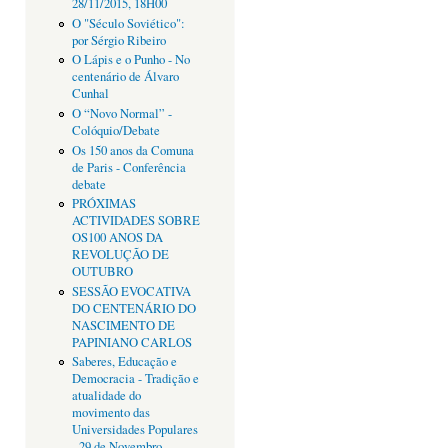
28/11/2015, 18H00
O "Século Soviético":
por Sérgio Ribeiro
O Lápis e o Punho - No
centenário de Álvaro
Cunhal
O “Novo Normal” -
Colóquio/Debate
Os 150 anos da Comuna
de Paris - Conferência
debate
PRÓXIMAS
ACTIVIDADES SOBRE
OS100 ANOS DA
REVOLUÇÃO DE
OUTUBRO
SESSÃO EVOCATIVA
DO CENTENÁRIO DO
NASCIMENTO DE
PAPINIANO CARLOS
Saberes, Educação e
Democracia - Tradição e
atualidade do
movimento das
Universidades Populares
- 29 de Novembro