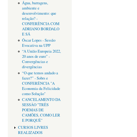
Água, barragens,
ambiente e
desenvolvimento: que
relação? -
CONFERÊNCIA COM
ADRIANO BORDALO
E SÁ
Óscar Lopes - Sessão
Evocativa na UPP
“A União Europeia 2022,
20 anos de euro” -
Convergências e
divergências
“O que temos andado a
fazer?” - Sobrs e
CONFERÊNCIA "A
Economia da Felicidade
como Solução"
CANCELAMENTO DA
SESSÂO "TRÊS
POEMAS DE
CAMÕES, COMO LER
E PORQUÊ"
CURSOS LIVRES
REALIZADOS