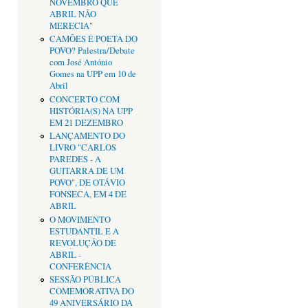
NOVEMBRO QUE
ABRIL NÃO
MERECIA"
CAMÕES É POETA DO
POVO? Palestra/Debate
com José António
Gomes na UPP em 10 de
Abril
CONCERTO COM
HISTÓRIA(S) NA UPP
EM 21 DEZEMBRO
LANÇAMENTO DO
LIVRO "CARLOS
PAREDES - A
GUITARRA DE UM
POVO", DE OTÁVIO
FONSECA, EM 4 DE
ABRIL
O MOVIMENTO
ESTUDANTIL E A
REVOLUÇÃO DE
ABRIL -
CONFERÊNCIA
SESSÃO PÚBLICA
COMEMORATIVA DO
49 ANIVERSÁRIO DA