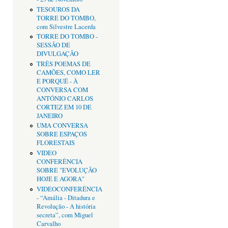
TESOUROS DA
TORRE DO TOMBO,
com Silvestre Lacerda
TORRE DO TOMBO -
SESSÃO DE
DIVULGAÇÃO
TRÊS POEMAS DE
CAMÕES, COMO LER
E PORQUÊ - À
CONVERSA COM
ANTÓNIO CARLOS
CORTEZ EM 10 DE
JANEIRO
UMA CONVERSA
SOBRE ESPAÇOS
FLORESTAIS
VIDEO
CONFERÊNCIA
SOBRE "EVOLUÇÃO
HOJE E AGORA"
VIDEOCONFERÊNCIA
- “Amália - Ditadura e
Revolução - A história
secreta”, com Miguel
Carvalho