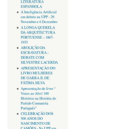
LITERATURA
ESPANHOLA
A Inteligência Artificial
em debate na UPP - 29
Novembro e 6 Dezembro
A LONGA QUERELA
DA ARQUITECTURA
PORTUENSE – 1867-
1933
ABOLIÇÃO DA
ESCRAVATURA -
DEBATE COM
SILVESTRE LACERDA
APRESENTAÇÂO DO
LIVRO MULHERES
DE GARRA II, DE
FÁTIMA SILVA
Apresentação de livro “
Vozes ao Alto! 100
Histórias na História do
Partido Comunista
Português”
CELEBRAÇÃO DOS
500 ANOS DO
NASCIMENTO DE
CAMÕES - Na UPP em