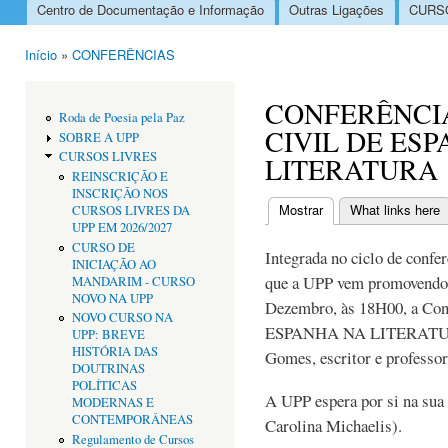
Centro de Documentação e Informação
Outras Ligações
CURSO
Menu principal
Início
»
CONFERÊNCIAS
Está aqui
CONFERÊNCI
Roda de Poesia pela Paz
CIVIL DE ES
SOBRE A UPP
CURSOS LIVRES
LITERATURA
REINSCRIÇÃO E
INSCRIÇÃO NOS
Mostrar
(separador ativo)
What links here
CURSOS LIVRES DA
Separadores primári
UPP EM 2026/2027
CURSO DE
Integrada no ciclo de confe
INICIAÇÃO AO
que a UPP vem promovendo, r
MANDARIM - CURSO
NOVO NA UPP
Dezembro, às 18H00, a C
NOVO CURSO NA
ESPANHA NA LITERATUR
UPP: BREVE
HISTÓRIA DAS
Gomes, escritor e professor
DOUTRINAS
POLÍTICAS
A UPP espera por si na sua
MODERNAS E
CONTEMPORÂNEAS
Carolina Michaelis).
Regulamento de Cursos