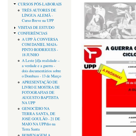
CURSOS PÓS-LABORAIS
TRÊS AUTORES DE
LÍNGUA ALEMÃ -
Curso Breve na UPP
VISITAS DE ESTUDO
CONFERÊNCIAS
A UPP À CONVERSA
COM DANIEL MAIA-
PINTO RODRIGUES -
18 JUNHO
A Leste [d]a realidade –
a verdade e a guerra -
dois documentários sobre
o Dombass - 13 de Março
APRESENTAÇÃO DE
LIVRO E MOSTRA DE
FOTOGRAFIAS DE
AUGUSTO BAPTISTA
NA UPP
GENOCÍDIO NA
TERRA SANTA, DE
JOSÉ GOULÃO - 21 DE
MAIO NA UPPdio na
Terra Santa
HOMENAGEM A