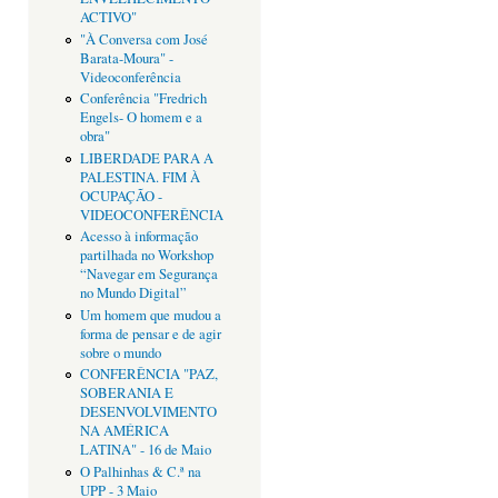
ACTIVO"
"À Conversa com José
Barata-Moura" -
Videoconferência
Conferência "Fredrich
Engels- O homem e a
obra"
LIBERDADE PARA A
PALESTINA. FIM À
OCUPAÇÃO -
VIDEOCONFERÊNCIA
Acesso à informação
partilhada no Workshop
“Navegar em Segurança
no Mundo Digital”
Um homem que mudou a
forma de pensar e de agir
sobre o mundo
CONFERÊNCIA "PAZ,
SOBERANIA E
DESENVOLVIMENTO
NA AMÉRICA
LATINA" - 16 de Maio
O Palhinhas & C.ª na
UPP - 3 Maio