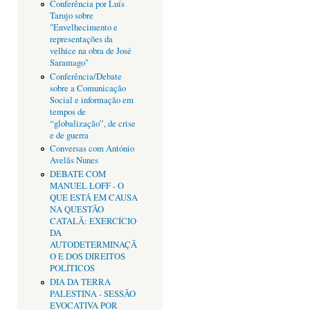
Conferência por Luís
Tarujo sobre
"Envelhecimento e
representações da
velhice na obra de José
Saramago"
Conferência/Debate
sobre a Comunicação
Social e informação em
tempos de
“globalização”, de crise
e de guerra
Conversas com António
Avelãs Nunes
DEBATE COM
MANUEL LOFF - O
QUE ESTÁ EM CAUSA
NA QUESTÃO
CATALÃ: EXERCÍCIO
DA
AUTODETERMINAÇÃ
O E DOS DIREITOS
POLÍTICOS
DIA DA TERRA
PALESTINA - SESSÃO
EVOCATIVA POR