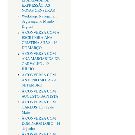
LIBERDADE DE
EXPRESSÃO. AS
NOVAS CENSURAS
Workshop: Navegar em
Segurança no Mundo
Digital
À CONVERSA COM A
ESCRITORA ANA
CRISTINA SILVA - 16
DE MARÇO
À CONVERSA COM
ANA MARGARIDA DE
CARVALHO - 12
JULHO
À CONVERSA COM
ANTÓNIO MOTA - 20
SETEMBRO
À CONVERSA COM
AUGUSTO BAPTISTA
À CONVERSA COM
CARLOS TÊ - 12 de
Maio
À CONVERSA COM
DOMINGOS LOBO - 14
de junho
À CONVERSA COM