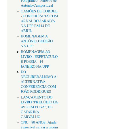
Fotográfico - Palestra de
António Campos Leal
CAMÕES DE CORDEL
- CONFERÊNCIA COM
ARNALDO SARAIVA
NA UPP EM 14 DE
ABRIL
HOMENAGEM A
ANTÓNIO GEDEÃO
NA UPP
HOMENAGEM AO
LIVRO - ESPETÁCULO
E POESIA - 14
JANEIRO NA UPP
DO
NEOLIBERALISMO À
ALTERNATIVA -
CONFERÊNCIA COM
JOÃO RODRIGUES
LANÇAMENTO DO
LIVRO "PRELÚDIO DA
AVE EM FUGA", DE
CATARINA
CARVALHO
ONU - 80 ANOS: Ainda
é possível salvar a ordem