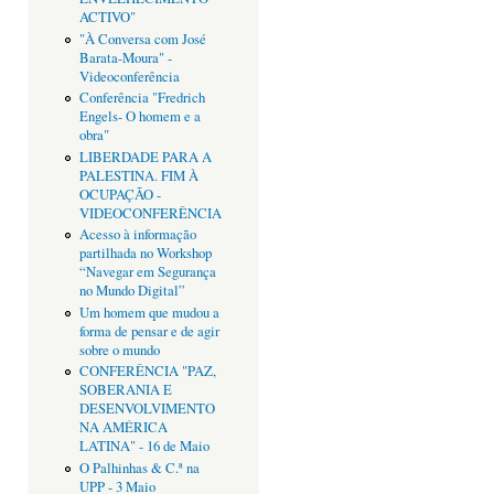
ACTIVO"
"À Conversa com José
Barata-Moura" -
Videoconferência
Conferência "Fredrich
Engels- O homem e a
obra"
LIBERDADE PARA A
PALESTINA. FIM À
OCUPAÇÃO -
VIDEOCONFERÊNCIA
Acesso à informação
partilhada no Workshop
“Navegar em Segurança
no Mundo Digital”
Um homem que mudou a
forma de pensar e de agir
sobre o mundo
CONFERÊNCIA "PAZ,
SOBERANIA E
DESENVOLVIMENTO
NA AMÉRICA
LATINA" - 16 de Maio
O Palhinhas & C.ª na
UPP - 3 Maio