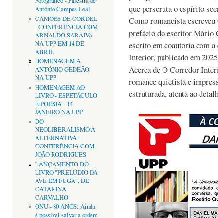
Fotográfico - Palestra de
que perscruta o espírito sec
António Campos Leal
CAMÕES DE CORDEL
Como romancista escreveu 
- CONFERÊNCIA COM
prefácio do escritor Mário
ARNALDO SARAIVA
NA UPP EM 14 DE
escrito em coautoria com a 
ABRIL
Interior, publicado em 2025
HOMENAGEM A
Acerca de O Corredor Inter
ANTÓNIO GEDEÃO
NA UPP
romance quietista e impres
HOMENAGEM AO
estruturada, atenta ao detal
LIVRO - ESPETÁCULO
E POESIA - 14
JANEIRO NA UPP
DO
NEOLIBERALISMO À
ALTERNATIVA -
CONFERÊNCIA COM
JOÃO RODRIGUES
LANÇAMENTO DO
LIVRO "PRELÚDIO DA
AVE EM FUGA", DE
CATARINA
CARVALHO
ONU - 80 ANOS: Ainda
é possível salvar a ordem