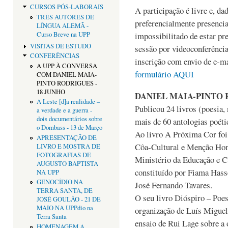
CURSOS PÓS-LABORAIS
A participação é livre e, da
TRÊS AUTORES DE
preferencialmente presencia
LÍNGUA ALEMÃ -
Curso Breve na UPP
impossibilitado de estar pr
VISITAS DE ESTUDO
sessão por videoconferência
CONFERÊNCIAS
inscrição com envio de e-m
A UPP À CONVERSA
formulário AQUI
COM DANIEL MAIA-
PINTO RODRIGUES -
18 JUNHO
DANIEL MAIA-PINTO
A Leste [d]a realidade –
Publicou 24 livros (poesia,
a verdade e a guerra -
dois documentários sobre
mais de 60 antologias poéti
o Dombass - 13 de Março
Ao livro A Próxima Cor foi
APRESENTAÇÃO DE
Côa-Cultural e Menção Hon
LIVRO E MOSTRA DE
FOTOGRAFIAS DE
Ministério da Educação e Cu
AUGUSTO BAPTISTA
constituído por Fiama Hass
NA UPP
GENOCÍDIO NA
José Fernando Tavares.
TERRA SANTA, DE
O seu livro Dióspiro – Poe
JOSÉ GOULÃO - 21 DE
MAIO NA UPPdio na
organização de Luís Migue
Terra Santa
ensaio de Rui Lage sobre a 
HOMENAGEM A