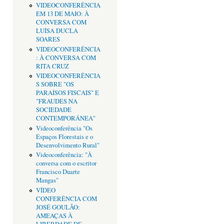
VIDEOCONFERÊNCIA
EM 13 DE MAIO: À
CONVERSA COM
LUÍSA DUCLA
SOARES
VIDEOCONFERÊNCIA
: À CONVERSA COM
RITA CRUZ
VIDEOCONFERÊNCIA
S SOBRE "OS
PARAÍSOS FISCAIS" E
"FRAUDES NA
SOCIEDADE
CONTEMPORÂNEA"
Videoconferência "Os
Espaços Florestais e o
Desenvolvimento Rural"
Videoconferência: "À
conversa com o escritor
Francisco Duarte
Mangas"
VÍDEO
CONFERÊNCIA COM
JOSÉ GOULÃO:
AMEAÇAS À