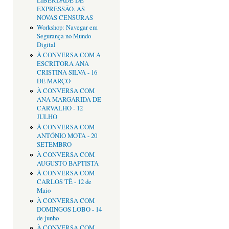
LIBERDADE DE
EXPRESSÃO. AS
NOVAS CENSURAS
Workshop: Navegar em
Segurança no Mundo
Digital
À CONVERSA COM A
ESCRITORA ANA
CRISTINA SILVA - 16
DE MARÇO
À CONVERSA COM
ANA MARGARIDA DE
CARVALHO - 12
JULHO
À CONVERSA COM
ANTÓNIO MOTA - 20
SETEMBRO
À CONVERSA COM
AUGUSTO BAPTISTA
À CONVERSA COM
CARLOS TÊ - 12 de
Maio
À CONVERSA COM
DOMINGOS LOBO - 14
de junho
À CONVERSA COM