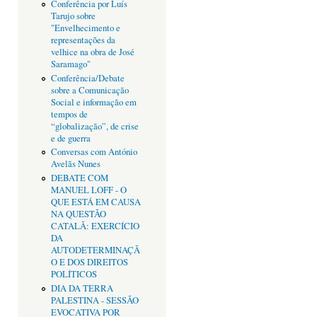
Conferência por Luís
Tarujo sobre
"Envelhecimento e
representações da
velhice na obra de José
Saramago"
Conferência/Debate
sobre a Comunicação
Social e informação em
tempos de
“globalização”, de crise
e de guerra
Conversas com António
Avelãs Nunes
DEBATE COM
MANUEL LOFF - O
QUE ESTÁ EM CAUSA
NA QUESTÃO
CATALÃ: EXERCÍCIO
DA
AUTODETERMINAÇÃ
O E DOS DIREITOS
POLÍTICOS
DIA DA TERRA
PALESTINA - SESSÃO
EVOCATIVA POR