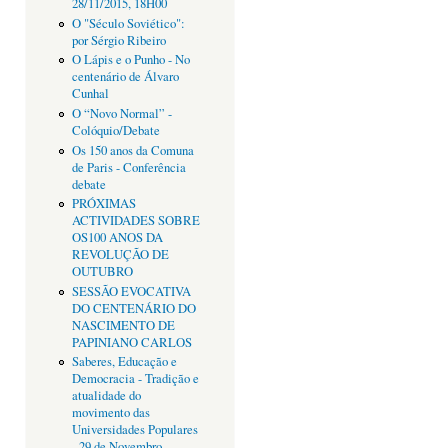
28/11/2015, 18H00
O "Século Soviético":
por Sérgio Ribeiro
O Lápis e o Punho - No
centenário de Álvaro
Cunhal
O “Novo Normal” -
Colóquio/Debate
Os 150 anos da Comuna
de Paris - Conferência
debate
PRÓXIMAS
ACTIVIDADES SOBRE
OS100 ANOS DA
REVOLUÇÃO DE
OUTUBRO
SESSÃO EVOCATIVA
DO CENTENÁRIO DO
NASCIMENTO DE
PAPINIANO CARLOS
Saberes, Educação e
Democracia - Tradição e
atualidade do
movimento das
Universidades Populares
- 29 de Novembro