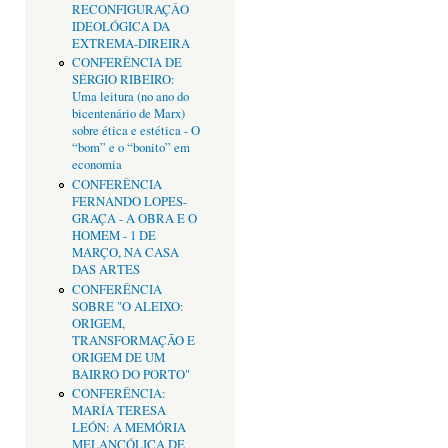
RECONFIGURAÇÂO
IDEOLÓGICA DA
EXTREMA-DIREIRA
CONFERÊNCIA DE
SÉRGIO RIBEIRO:
Uma leitura (no ano do
bicentenário de Marx)
sobre ética e estética - O
“bom” e o “bonito” em
economia
CONFERÊNCIA
FERNANDO LOPES-
GRAÇA - A OBRA E O
HOMEM - 1 DE
MARÇO, NA CASA
DAS ARTES
CONFERÊNCIA
SOBRE "O ALEIXO:
ORIGEM,
TRANSFORMAÇÃO E
ORIGEM DE UM
BAIRRO DO PORTO"
CONFERÊNCIA:
MARÍA TERESA
LEÓN: A MEMÓRIA
MELANCÓLICA DE