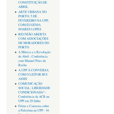
CONSTITUIÇÃO DE
ABRIL
ARTE URBANA NO
PORTO, 5 DE
FEVEREIRO NA UPP,
COM EUGÉNIA
SOARES LOPES
REUNIÃO ABERTA
COM ASSOCIAÇÕES
DE MORADORES DO
PORTO
A Música e a Revolução
de Abril - Conferência
com Manuel Pires da
Rocha
A UPP À CONVERSA
COM O LEITOR RUI
ASSIS
COMUNICAÇÃO
SOCIAL: LIBERDADE
CONDICIONADA? -
Conferência da ACR na
UPP em 29 Julho
Filme e Conversa sobre
a Palestina na UPP - 16