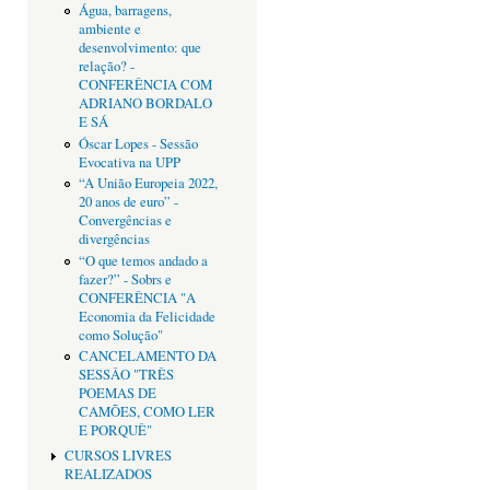
Água, barragens,
ambiente e
desenvolvimento: que
relação? -
CONFERÊNCIA COM
ADRIANO BORDALO
E SÁ
Óscar Lopes - Sessão
Evocativa na UPP
“A União Europeia 2022,
20 anos de euro” -
Convergências e
divergências
“O que temos andado a
fazer?” - Sobrs e
CONFERÊNCIA "A
Economia da Felicidade
como Solução"
CANCELAMENTO DA
SESSÂO "TRÊS
POEMAS DE
CAMÕES, COMO LER
E PORQUÊ"
CURSOS LIVRES
REALIZADOS