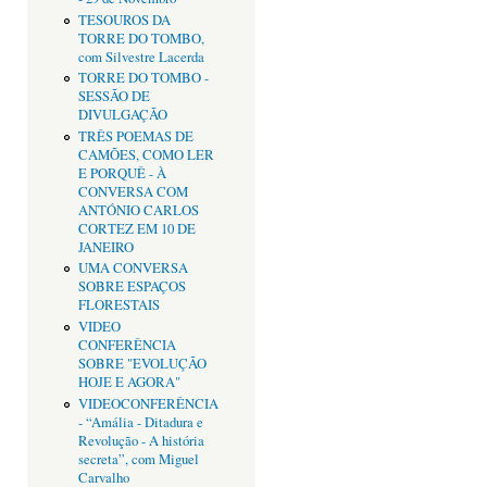
TESOUROS DA
TORRE DO TOMBO,
com Silvestre Lacerda
TORRE DO TOMBO -
SESSÃO DE
DIVULGAÇÃO
TRÊS POEMAS DE
CAMÕES, COMO LER
E PORQUÊ - À
CONVERSA COM
ANTÓNIO CARLOS
CORTEZ EM 10 DE
JANEIRO
UMA CONVERSA
SOBRE ESPAÇOS
FLORESTAIS
VIDEO
CONFERÊNCIA
SOBRE "EVOLUÇÃO
HOJE E AGORA"
VIDEOCONFERÊNCIA
- “Amália - Ditadura e
Revolução - A história
secreta”, com Miguel
Carvalho