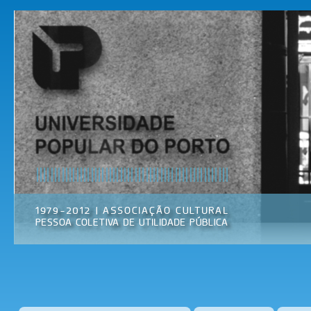
Pas
par
Universidade
Associação
con
Popular do
Cultural
prin
Porto