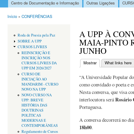
Centro de Documentação e Informação
Outras Ligações
CURSO
Menu principal
Início
»
CONFERÊNCIAS
Está aqui
A UPP À CON
Roda de Poesia pela Paz
MAIA-PINTO R
SOBRE A UPP
CURSOS LIVRES
JUNHO
REINSCRIÇÃO E
INSCRIÇÃO NOS
Mostrar
(separador ativo)
What links here
CURSOS LIVRES DA
Separadores primári
UPP EM 2026/2027
CURSO DE
“A Universidade Popular do 
INICIAÇÃO AO
como convidado o poeta e e
MANDARIM - CURSO
NOVO NA UPP
Nesta conversa, que visa con
NOVO CURSO NA
Rosário 
interlocutora será
UPP: BREVE
HISTÓRIA DAS
Portuguesa.
DOUTRINAS
POLÍTICAS
A conversa decorrerá no di
MODERNAS E
CONTEMPORÂNEAS
18h00
.
Regulamento de Cursos