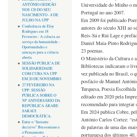
Universidade do Minho o me
ANTÓNIO GEDEÃO
NOS 120 DO SEU
Portugal no ano 2007.
NASCIMENTO - 8 DE
Em 2009 foi publicado Poem
JULHO NA UPP
Conferência de Eloy
autores do século XIII ao 
Rodrigues em 18
Reis-Sá e Rui Lage e prefá
Fevereiro : A ciência ao
serviço da humanidade -
Daniel Maia-Pinto Rodrigue
Oportunidades e
23 poemas.
ameaças para a ciência
aberta
O Ministério da Cultura e a
SESSÃO PÚBLICA DE
Bibliotecas indicaram o liv
SOLIDARIEDADE
vez publicada no Brasil, o q
COM CUBA NA UPP
EM 20 DE NOVEMBRO
posfácio de Manuel António
27 FEVEREIRO NA
Turquesa, Poesia Escolhida
UPP: SESSÃO
PÚBLICA SOBRE O
editado em 2020 pela Impre
50º ANIVERSÁRIO DA
recomendado para integrar o
REPÚBLICA ÁRABE
SARAUI
Em 2024 publica Cobre, pel
DEMOCRÁTICA.
António Carlos Cortez: “es
Entre o “Instante
de palavras de uma das mais
decisivo” Bressoniano e
o Pensamento
portuguesa dos últimos 40,