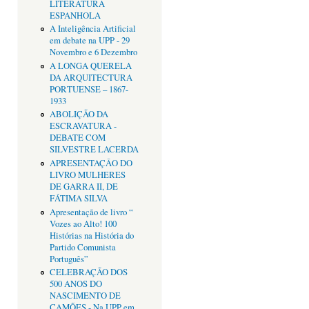
LITERATURA
ESPANHOLA
A Inteligência Artificial
em debate na UPP - 29
Novembro e 6 Dezembro
A LONGA QUERELA
DA ARQUITECTURA
PORTUENSE – 1867-
1933
ABOLIÇÃO DA
ESCRAVATURA -
DEBATE COM
SILVESTRE LACERDA
APRESENTAÇÂO DO
LIVRO MULHERES
DE GARRA II, DE
FÁTIMA SILVA
Apresentação de livro “
Vozes ao Alto! 100
Histórias na História do
Partido Comunista
Português”
CELEBRAÇÃO DOS
500 ANOS DO
NASCIMENTO DE
CAMÕES - Na UPP em