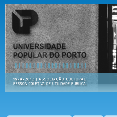
Pas
par
Universidade
Associação
con
Popular do
Cultural
prin
Porto