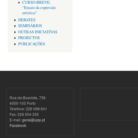
CURSO BREVE:
“Ensaio da expressão
artística”
DEBATES
SEMINÁRIOS
OUTRAS INICIATIVAS
PROJECTOS
PUBLICAÇÕES
Rua da Boavista, 736
4050-105 Porto
Telefone: 226 098 641
Fax: 226 004 335
E-mail:
geral@upp.pt
Facebook