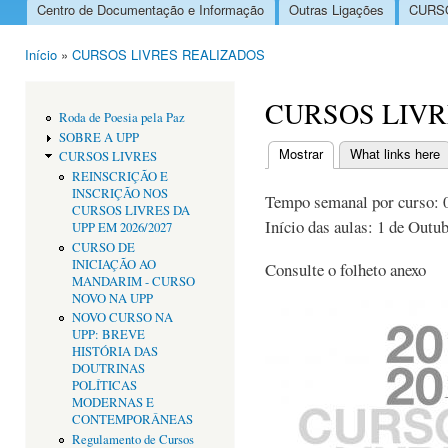
Centro de Documentação e Informação
Outras Ligações
CURSO
Menu principal
Início
»
CURSOS LIVRES REALIZADOS
Está aqui
CURSOS LIVRE
Roda de Poesia pela Paz
SOBRE A UPP
Mostrar
(separador ativo)
What links here
CURSOS LIVRES
Separadores primári
REINSCRIÇÃO E
INSCRIÇÃO NOS
Tempo semanal por curso: 
CURSOS LIVRES DA
Início das aulas: 1 de Outu
UPP EM 2026/2027
CURSO DE
INICIAÇÃO AO
Consulte o folheto anexo
MANDARIM - CURSO
NOVO NA UPP
NOVO CURSO NA
UPP: BREVE
HISTÓRIA DAS
DOUTRINAS
POLÍTICAS
MODERNAS E
CONTEMPORÂNEAS
Regulamento de Cursos