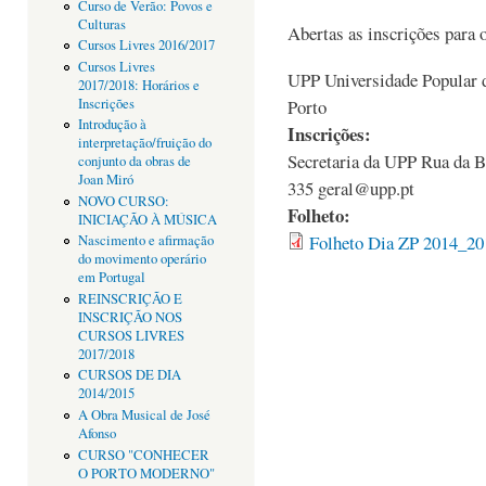
Curso de Verão: Povos e
Culturas
Abertas as inscrições para 
Cursos Livres 2016/2017
Cursos Livres
UPP Universidade Popular d
2017/2018: Horários e
Inscrições
Porto
Introdução à
Inscrições:
interpretação/fruição do
Secretaria da UPP Rua da B
conjunto da obras de
Joan Miró
335 geral@upp.pt
NOVO CURSO:
Folheto:
INICIAÇÃO À MÚSICA
Folheto Dia ZP 2014_20
Nascimento e afirmação
do movimento operário
em Portugal
REINSCRIÇÃO E
INSCRIÇÃO NOS
CURSOS LIVRES
2017/2018
CURSOS DE DIA
2014/2015
A Obra Musical de José
Afonso
CURSO "CONHECER
O PORTO MODERNO"