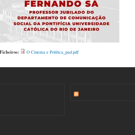
Ficheiros:
O Cinema e Política_pad.pdf