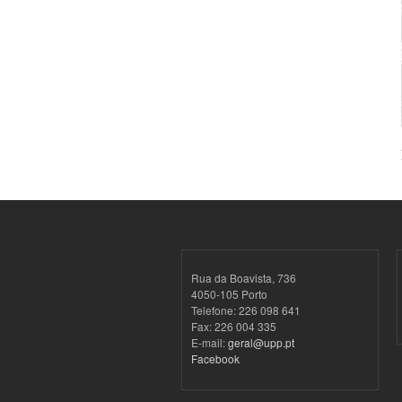
Rua da Boavista, 736
4050-105 Porto
Telefone: 226 098 641
Fax: 226 004 335
E-mail:
geral@upp.pt
Facebook