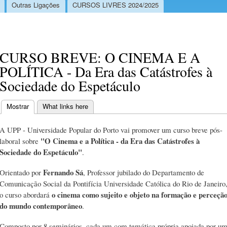
Outras Ligações
CURSOS LIVRES 2024/2025
CURSO BREVE: O CINEMA E A
POLÍTICA - Da Era das Catástrofes à
Sociedade do Espetáculo
Mostrar
(separador ativo)
What links here
Separadores primários
A UPP - Universidade Popular do Porto vai promover um curso breve pós-
"O Cinema e a Política - da Era das Catástrofes à
laboral sobre
Sociedade do Espetáculo"
.
Fernando Sá
Orientado por
, Professor jubilado do Departamento de
Comunicação Social da Pontifícia Universidade Católica do Rio de Janeiro
o cinema como sujeito e objeto na formação e perceçã
o curso abordará
do mundo contemporâneo
.
Composto por 8 seminários, cada um com temática própria apoiada por u