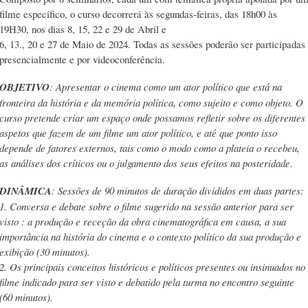
filme específico, o curso decorrerá às segundas-feiras, das 18h00 às
19H30, nos dias 8, 15, 22 e 29 de Abril e
6, 13., 20 e 27 de Maio de 2024. Todas as sessões poderão ser participadas
presencialmente e por videoconferência.
OBJETIVO
: Apresentar o cinema como um ator político que está na
fronteira da história e da memória política, como sujeito e como objeto. O
curso pretende criar um espaço onde possamos refletir sobre os diferentes
aspetos que fazem de um filme um ator político, e até que ponto isso
depende de fatores externos, tais como o modo como a plateia o recebeu,
as análises dos críticos ou o julgamento dos seus efeitos na posteridade.
DINÂMICA
: Sessões de 90 minutos de duração divididos em duas partes:
1. Conversa e debate sobre o filme sugerido na sessão anterior para ser
visto : a produção e receção da obra cinematográfica em causa, a sua
importância na história do cinema e o contexto político da sua produção e
exibição (30 minutos).
2. Os principais conceitos históricos e políticos presentes ou insinuados no
filme indicado para ser visto e debatido pela turma no encontro seguinte
(60 minutos).