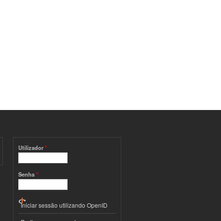
Utilizador
*
Senha
*
Iniciar sessão utilizando OpenID