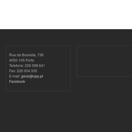
Rua da Boavista, 736
4050-105 Porto
Telefone: 226 098 641
Fax: 226 004 335
E-mail:
geral@upp.pt
Facebook