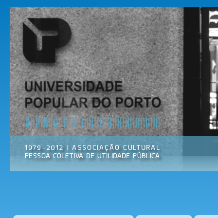
Pas
par
Universidade
Associação
con
Popular do
Cultural
prin
Porto