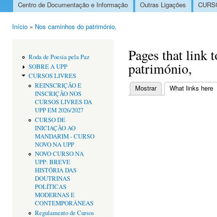
Centro de Documentação e Informação
Outras Ligações
CURSO
Menu principal
Início
»
Nos caminhos do património,
Está aqui
Pages that link
Roda de Poesia pela Paz
património,
SOBRE A UPP
CURSOS LIVRES
REINSCRIÇÃO E
Mostrar
What links here
(
INSCRIÇÃO NOS
Separadores primári
CURSOS LIVRES DA
UPP EM 2026/2027
CURSO DE
INICIAÇÃO AO
MANDARIM - CURSO
NOVO NA UPP
NOVO CURSO NA
UPP: BREVE
HISTÓRIA DAS
DOUTRINAS
POLÍTICAS
MODERNAS E
CONTEMPORÂNEAS
Regulamento de Cursos