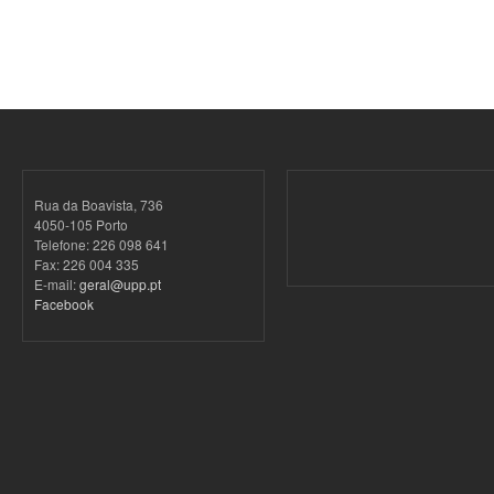
Rua da Boavista, 736
4050-105 Porto
Telefone: 226 098 641
Fax: 226 004 335
E-mail:
geral@upp.pt
Facebook