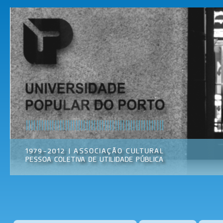
Pas
par
Universidade
Associação
con
Popular do
Cultural
prin
Porto