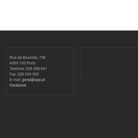
Rua da Boavista, 736
4050-105 Porto
Telefone: 226 098 641
Fax: 226 004 335
E-mail:
geral@upp.pt
Facebook