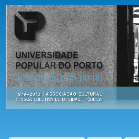
Pas
par
Universidade
Associação
con
Popular do
Cultural
prin
Porto