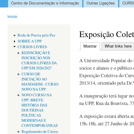
Centro de Documentação e Informação
Outras Ligações
CURSO
Menu principal
Início
Está aqui
Exposição Colet
Roda de Poesia pela Paz
SOBRE A UPP
Mostrar
(separador ativo)
What links here
CURSOS LIVRES
Separadores primári
REINSCRIÇÃO E
INSCRIÇÃO NOS
A Universidade Popular do 
CURSOS LIVRES DA
sócios e alunos e o público 
UPP EM 2026/2027
CURSO DE
Exposição Coletiva do Curs
INICIAÇÃO AO
2013/14, orientado pela Dr
MANDARIM - CURSO
NOVO NA UPP
A inauguração terá lugar no 
NOVO CURSO NA
UPP: BREVE
na UPP, Rua da Boavista, 73
HISTÓRIA DAS
DOUTRINAS
A exposição estará aberta a
POLÍTICAS
MODERNAS E
15h-18h, até 27.Junho de 20
CONTEMPORÂNEAS
Regulamento de Cursos