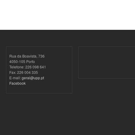
Rua da Boavista, 736
4050-105 Porto
Telefone: 226 098 641
Fax: 226 004 335
E-mail:
geral@upp.pt
Facebook