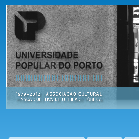
Pas
par
Universidade
Associação
con
Popular do
Cultural
prin
Porto