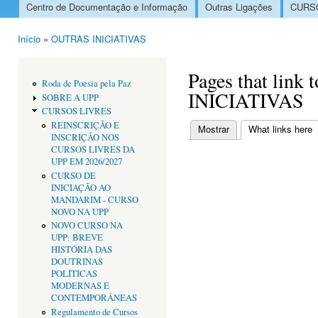
Centro de Documentação e Informação
Outras Ligações
CURSO
Menu principal
Início
»
OUTRAS INICIATIVAS
Está aqui
Pages that lin
Roda de Poesia pela Paz
INICIATIVAS
SOBRE A UPP
CURSOS LIVRES
REINSCRIÇÃO E
Mostrar
What links here
(
INSCRIÇÃO NOS
Separadores primári
CURSOS LIVRES DA
UPP EM 2026/2027
CURSO DE
INICIAÇÃO AO
MANDARIM - CURSO
NOVO NA UPP
NOVO CURSO NA
UPP: BREVE
HISTÓRIA DAS
DOUTRINAS
POLÍTICAS
MODERNAS E
CONTEMPORÂNEAS
Regulamento de Cursos