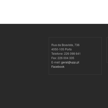
Rua da Boavista, 736
4050-105 Porto
Telefone: 226 098 641
Fax: 226 004 335
E-mail:
geral@upp.pt
Facebook