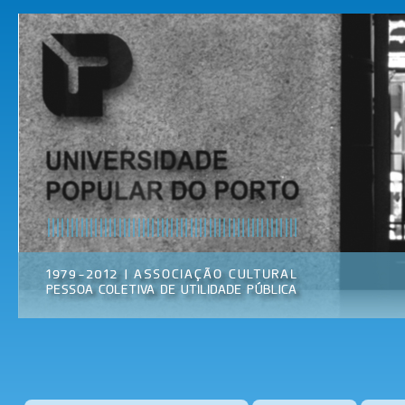
Pas
par
Universidade
Associação
con
Popular do
Cultural
prin
Porto