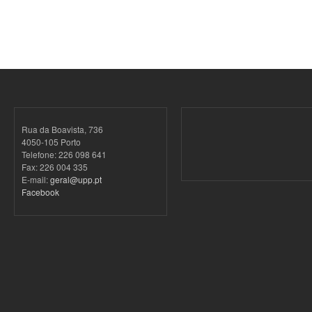
Rua da Boavista, 736
4050-105 Porto
Telefone: 226 098 641
Fax: 226 004 335
E-mail:
geral@upp.pt
Facebook