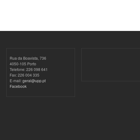
Rua da Boavista, 736
4050-105 Porto
Telefone: 226 098 641
Fax: 226 004 335
E-mail:
geral@upp.pt
Facebook