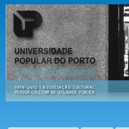
Pas
par
Universidade
Associação
con
Popular do
Cultural
prin
Porto