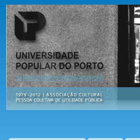
Pas
par
Universidade
Associação
con
Popular do
Cultural
prin
Porto