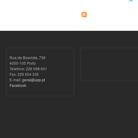
Páginas
Rua da Boavista, 736
4050-105 Porto
Telefone: 226 098 641
Fax: 226 004 335
E-mail:
geral@upp.pt
Facebook