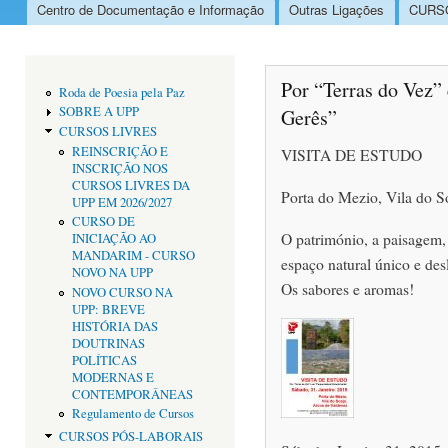
Centro de Documentação e Informação
Outras Ligações
CURSO
Menu principal
Por “Terras do Vez”
Roda de Poesia pela Paz
SOBRE A UPP
Gerês”
CURSOS LIVRES
REINSCRIÇÃO E
VISITA DE ESTUDO
INSCRIÇÃO NOS
CURSOS LIVRES DA
Porta do Mezio, Vila do S
UPP EM 2026/2027
CURSO DE
O património, a paisagem, 
INICIAÇÃO AO
MANDARIM - CURSO
espaço natural único e de
NOVO NA UPP
Os sabores e aromas!
NOVO CURSO NA
UPP: BREVE
HISTÓRIA DAS
DOUTRINAS
POLÍTICAS
MODERNAS E
CONTEMPORÂNEAS
Regulamento de Cursos
CURSOS PÓS-LABORAIS