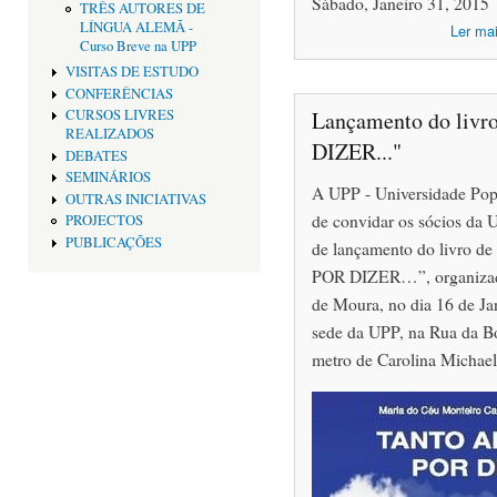
Sábado, Janeiro 31, 2015
TRÊS AUTORES DE
LÍNGUA ALEMÃ -
Ler ma
Curso Breve na UPP
VISITAS DE ESTUDO
CONFERÊNCIAS
Lançamento do li
CURSOS LIVRES
REALIZADOS
DIZER..."
DEBATES
SEMINÁRIOS
A UPP - Universidade Popu
OUTRAS INICIATIVAS
de convidar os sócios da 
PROJECTOS
PUBLICAÇÕES
de lançamento do livro 
POR DIZER…”, organizad
de Moura, no dia 16 de Jan
sede da UPP, na Rua da Bo
metro de Carolina Michaeli