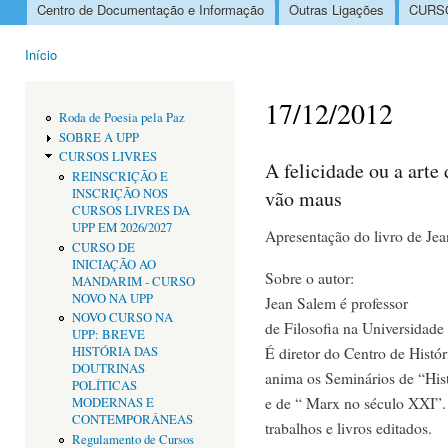
Centro de Documentação e Informação
Outras Ligações
CURSO
Menu principal
Início
Está aqui
17/12/2012
Roda de Poesia pela Paz
SOBRE A UPP
CURSOS LIVRES
A felicidade ou a arte
REINSCRIÇÃO E
vão maus
INSCRIÇÃO NOS
CURSOS LIVRES DA
UPP EM 2026/2027
Apresentação do livro de Je
CURSO DE
INICIAÇÃO AO
Sobre o autor:
MANDARIM - CURSO
NOVO NA UPP
Jean Salem é professor
NOVO CURSO NA
de Filosofia na Universidade
UPP: BREVE
É diretor do Centro de Hist
HISTÓRIA DAS
DOUTRINAS
anima os Seminários de “His
POLÍTICAS
e de “ Marx no século XXI”.
MODERNAS E
CONTEMPORÂNEAS
trabalhos e livros editados.
Regulamento de Cursos