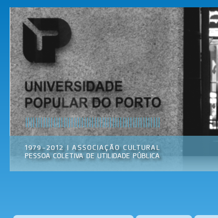
Pas
par
Universidade
Associação
con
Popular do
Cultural
prin
Porto