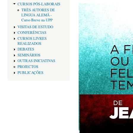
CURSOS PÓS-LABORAIS
TRÊS AUTORES DE
LÍNGUA ALEMÃ -
Curso Breve na UPP
VISITAS DE ESTUDO
CONFERÊNCIAS
CURSOS LIVRES
REALIZADOS
DEBATES
SEMINÁRIOS
OUTRAS INICIATIVAS
PROJECTOS
PUBLICAÇÕES