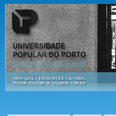
Pas
par
Universidade
Associação
con
Popular do
Cultural
prin
Porto