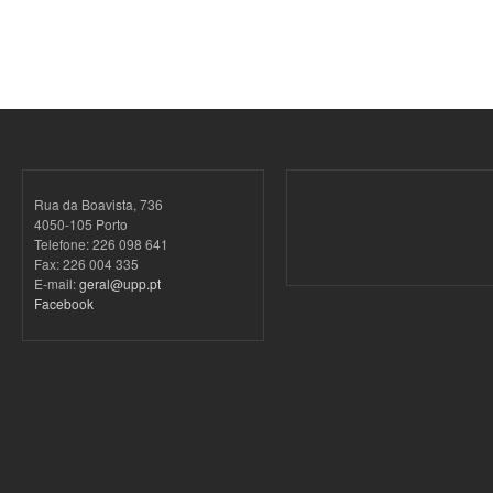
Rua da Boavista, 736
4050-105 Porto
Telefone: 226 098 641
Fax: 226 004 335
E-mail:
geral@upp.pt
Facebook