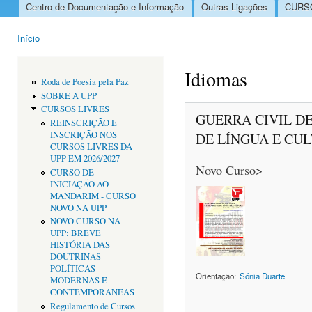
Centro de Documentação e Informação
Outras Ligações
CURSO
Menu principal
Início
Está aqui
Idiomas
Roda de Poesia pela Paz
SOBRE A UPP
CURSOS LIVRES
GUERRA CIVIL D
REINSCRIÇÃO E
INSCRIÇÃO NOS
DE LÍNGUA E CU
CURSOS LIVRES DA
UPP EM 2026/2027
Novo Curso>
CURSO DE
INICIAÇÃO AO
MANDARIM - CURSO
NOVO NA UPP
NOVO CURSO NA
UPP: BREVE
HISTÓRIA DAS
DOUTRINAS
POLÍTICAS
Orientação:
Sónia Duarte
MODERNAS E
CONTEMPORÂNEAS
Regulamento de Cursos