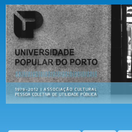
Pas
par
Universidade
Associação
con
Popular do
Cultural
prin
Porto