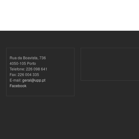
Rua da Boavista, 736
4050-105 Porto
Telefone: 226 098 641
Fax: 226 004 335
E-mail:
geral@upp.pt
Facebook