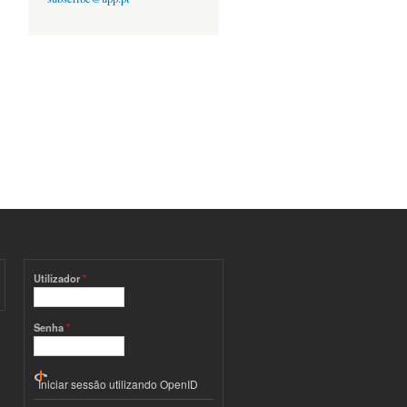
Utilizador
*
Senha
*
Iniciar sessão utilizando OpenID