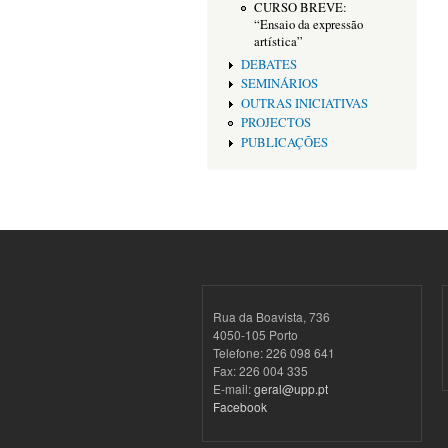
CURSO BREVE:
“Ensaio da expressão
artística”
DEBATES
SEMINÁRIOS
OUTRAS INICIATIVAS
PROJECTOS
PUBLICAÇÕES
Rua da Boavista, 736
4050-105 Porto
Telefone: 226 098 641
Fax: 226 004 335
E-mail:
geral@upp.pt
Facebook