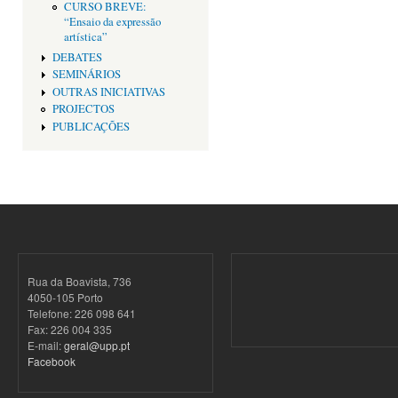
CURSO BREVE:
“Ensaio da expressão
artística”
DEBATES
SEMINÁRIOS
OUTRAS INICIATIVAS
PROJECTOS
PUBLICAÇÕES
Rua da Boavista, 736
4050-105 Porto
Telefone: 226 098 641
Fax: 226 004 335
E-mail:
geral@upp.pt
Facebook