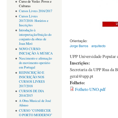
Curso de Verão: Povos e
Culturas
Cursos Livres 2016/2017
Cursos Livres
2017/2018: Horários e
Inscrições
Introdução à
interpretação/fruição do
conjunto da obras de
Orientação:
Joan Miró
Jorge Barros
arquitecto
NOVO CURSO:
INICIAÇÃO À MÚSICA
UPP Universidade Popular 
Nascimento e afirmação
Inscrições:
do movimento operário
em Portugal
Secretaria da UPP Rua da B
REINSCRIÇÃO E
geral@upp.pt
INSCRIÇÃO NOS
CURSOS LIVRES
Folheto:
2017/2018
Folheto UNO.pdf
CURSOS DE DIA
2014/2015
A Obra Musical de José
Afonso
CURSO "CONHECER
O PORTO MODERNO"