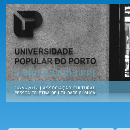
Pas
par
Universidade
Associação
con
Popular do
Cultural
prin
Porto