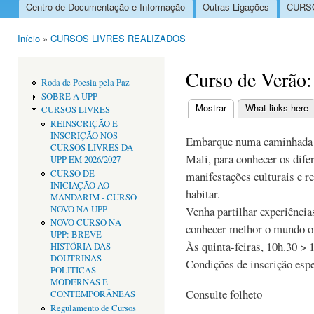
Centro de Documentação e Informação
Outras Ligações
CURSO
Menu principal
Início
»
CURSOS LIVRES REALIZADOS
Está aqui
Curso de Verão:
Roda de Poesia pela Paz
SOBRE A UPP
Mostrar
(separador ativo)
What links here
CURSOS LIVRES
Separadores primári
REINSCRIÇÃO E
INSCRIÇÃO NOS
Embarque numa caminhada c
CURSOS LIVRES DA
Mali, para conhecer os difer
UPP EM 2026/2027
CURSO DE
manifestações culturais e re
INICIAÇÃO AO
habitar.
MANDARIM - CURSO
NOVO NA UPP
Venha partilhar experiência
NOVO CURSO NA
conhecer melhor o mundo o
UPP: BREVE
Às quinta-feiras, 10h.30 > 
HISTÓRIA DAS
DOUTRINAS
Condições de inscrição espe
POLÍTICAS
MODERNAS E
Consulte folheto
CONTEMPORÂNEAS
Regulamento de Cursos