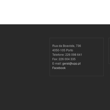
Rua da Boavista, 736
4050-105 Porto
Telefone: 226 098 641
Fax: 226 004 335
E-mail:
geral@upp.pt
Facebook