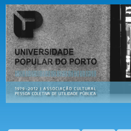
Pas
par
Universidade
Associação
con
Popular do
Cultural
prin
Porto