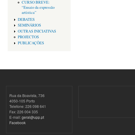
CURSO BREVE:
“Ensaio da expressão
artística”
DEBATES
SEMINÁRIOS
OUTRAS INICIATIVAS
PROJECTOS
PUBLICAÇÕES
Rua da Boavista, 736
4050-105 Porto
Telefone: 226 098 641
Fax: 226 004 335
E-mail:
geral@upp.pt
Facebook