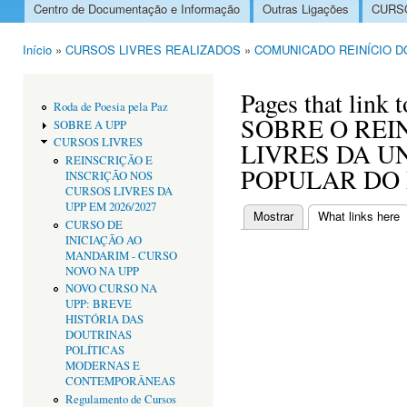
Centro de Documentação e Informação
Outras Ligações
CURSO
Menu principal
Início
»
CURSOS LIVRES REALIZADOS
»
COMUNICADO REINÍCIO D
Está aqui
Pages that li
Roda de Poesia pela Paz
SOBRE O REI
SOBRE A UPP
CURSOS LIVRES
LIVRES DA U
REINSCRIÇÃO E
POPULAR DO
INSCRIÇÃO NOS
CURSOS LIVRES DA
UPP EM 2026/2027
Mostrar
What links here
(
CURSO DE
Separadores primári
INICIAÇÃO AO
MANDARIM - CURSO
NOVO NA UPP
NOVO CURSO NA
UPP: BREVE
HISTÓRIA DAS
DOUTRINAS
POLÍTICAS
MODERNAS E
CONTEMPORÂNEAS
Regulamento de Cursos