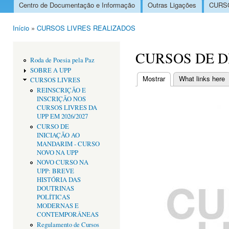
Centro de Documentação e Informação
Outras Ligações
CURSO
Menu principal
Início
»
CURSOS LIVRES REALIZADOS
Está aqui
CURSOS DE DI
Roda de Poesia pela Paz
SOBRE A UPP
Mostrar
(separador ativo)
What links here
CURSOS LIVRES
Separadores primári
REINSCRIÇÃO E
INSCRIÇÃO NOS
CURSOS LIVRES DA
UPP EM 2026/2027
CURSO DE
INICIAÇÃO AO
MANDARIM - CURSO
NOVO NA UPP
NOVO CURSO NA
UPP: BREVE
HISTÓRIA DAS
DOUTRINAS
POLÍTICAS
MODERNAS E
CONTEMPORÂNEAS
Regulamento de Cursos