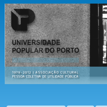
Pas
par
Universidade
Associação
con
Popular do
Cultural
prin
Porto