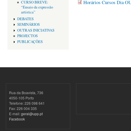
Horários Cursos Dia O
CURSO BREVE:
“Ensaio da expressão
artística”
DEBATES
SEMINÁRIOS
OUTRAS INICIATIVAS
PROJECTOS
PUBLICAÇÕES
Rua da Boavista, 736
4050-105 Porto
Telefone: 226 098 641
Fax: 226 004 335
E-mail:
geral@upp.pt
Facebook