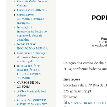
Curso de Verão: Povos e
Culturas
Cursos Livres 2016/2017
Cursos Livres
2017/2018: Horários e
Inscrições
Introdução à
interpretação/fruição do
conjunto da obras de
Joan Miró
NOVO CURSO:
INICIAÇÃO À MÚSICA
Nascimento e afirmação
do movimento operário
em Portugal
Relação dos cursos de dia e
REINSCRIÇÃO E
2014, conforme folhetos ane
INSCRIÇÃO NOS
CURSOS LIVRES
2017/2018
Inscrições:
CURSOS DE DIA
Secretaria da UPP Rua da B
2014/2015
335 geral@upp.pt
A Obra Musical de José
Afonso
Folheto:
CURSO "CONHECER
Relação Cursos Dia OU
O PORTO MODERNO"