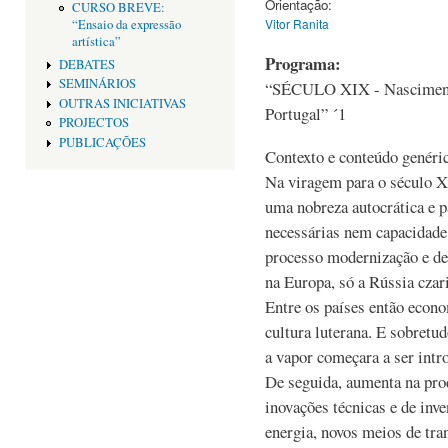
Orientação:
CURSO BREVE:
Vitor Ranita
“Ensaio da expressão
artística”
Programa:
DEBATES
SEMINÁRIOS
“SÉCULO XIX - Nasciment
OUTRAS INICIATIVAS
Portugal” ´1
PROJECTOS
PUBLICAÇÕES
Contexto e conteúdo genéri
Na viragem para o século XI
uma nobreza autocrática e pa
necessárias nem capacidade 
processo modernização e de
na Europa, só a Rússia czari
Entre os países então econ
cultura luterana. E sobretu
a vapor começara a ser intr
De seguida, aumenta na prod
inovações técnicas e de inv
energia, novos meios de tr