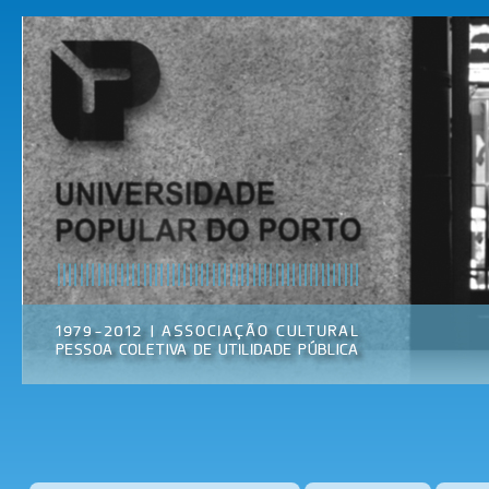
Pas
par
Universidade
Associação
con
Popular do
Cultural
prin
Porto