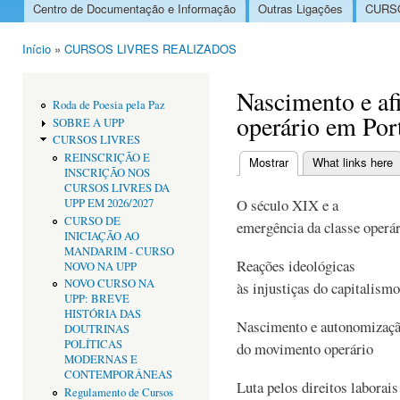
Centro de Documentação e Informação
Outras Ligações
CURSO
Menu principal
Início
»
CURSOS LIVRES REALIZADOS
Está aqui
Nascimento e a
Roda de Poesia pela Paz
operário em Por
SOBRE A UPP
CURSOS LIVRES
REINSCRIÇÃO E
Mostrar
(separador ativo)
What links here
INSCRIÇÃO NOS
Separadores primári
CURSOS LIVRES DA
O século XIX e a
UPP EM 2026/2027
CURSO DE
emergência da classe operár
INICIAÇÃO AO
MANDARIM - CURSO
Reações ideológicas
NOVO NA UPP
NOVO CURSO NA
às injustiças do capitalismo
UPP: BREVE
HISTÓRIA DAS
Nascimento e autonomizaç
DOUTRINAS
POLÍTICAS
do movimento operário
MODERNAS E
CONTEMPORÂNEAS
Luta pelos direitos laborai
Regulamento de Cursos