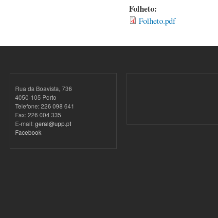
Folheto:
Folheto.pdf
Rua da Boavista, 736
4050-105 Porto
Telefone: 226 098 641
Fax: 226 004 335
E-mail:
geral@upp.pt
Facebook