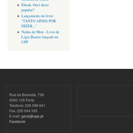
Ebook- Ouvi dizer
popular?
Lançamento do livro
"TANTO AINDA POR
DIZER..."
Nadas de Mim - Livro de
Lígia Bastos lançado na
UPP
Rua da Boavista, 736
4050-105 Porto
Telefone: 226 098 641
Fax: 226 004 335
E-mail:
geral@upp.pt
Facebook