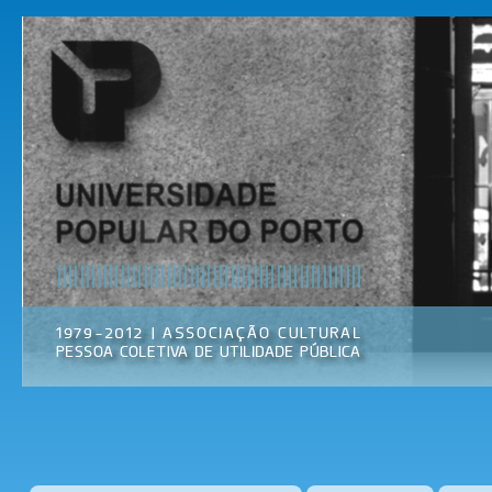
Pas
par
Universidade
Associação
con
Popular do
Cultural
prin
Porto