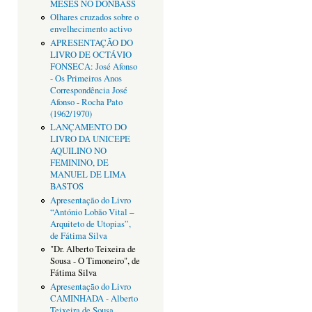
MESES NO DONBASS
Olhares cruzados sobre o
envelhecimento activo
APRESENTAÇÃO DO
LIVRO DE OCTÁVIO
FONSECA: José Afonso
- Os Primeiros Anos
Correspondência José
Afonso - Rocha Pato
(1962/1970)
LANÇAMENTO DO
LIVRO DA UNICEPE
AQUILINO NO
FEMININO, DE
MANUEL DE LIMA
BASTOS
Apresentação do Livro
“António Lobão Vital –
Arquiteto de Utopias”,
de Fátima Silva
"Dr. Alberto Teixeira de
Sousa - O Timoneiro", de
Fátima Silva
Apresentação do Livro
CAMINHADA - Alberto
Teixeira de Sousa