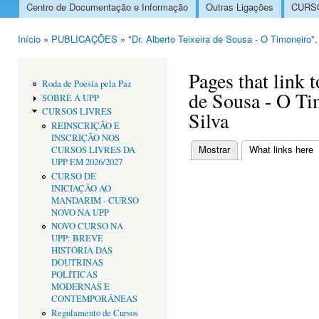
Centro de Documentação e Informação
Outras Ligações
CURSO
Menu principal
Início
»
PUBLICAÇÕES
»
"Dr. Alberto Teixeira de Sousa - O Timoneiro",
Está aqui
Pages that link 
Roda de Poesia pela Paz
de Sousa - O Ti
SOBRE A UPP
CURSOS LIVRES
Silva
REINSCRIÇÃO E
INSCRIÇÃO NOS
Mostrar
What links here
(
CURSOS LIVRES DA
Separadores primári
UPP EM 2026/2027
CURSO DE
INICIAÇÃO AO
MANDARIM - CURSO
NOVO NA UPP
NOVO CURSO NA
UPP: BREVE
HISTÓRIA DAS
DOUTRINAS
POLÍTICAS
MODERNAS E
CONTEMPORÂNEAS
Regulamento de Cursos