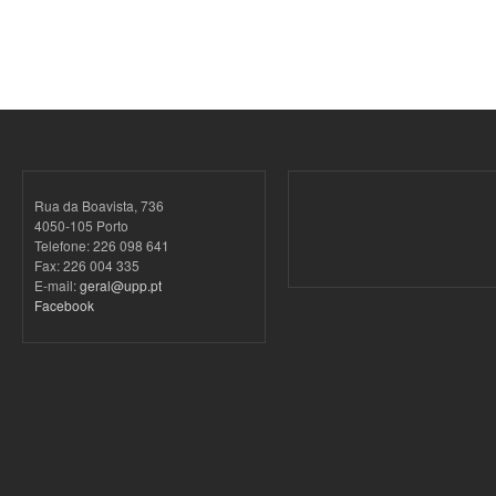
Rua da Boavista, 736
4050-105 Porto
Telefone: 226 098 641
Fax: 226 004 335
E-mail:
geral@upp.pt
Facebook