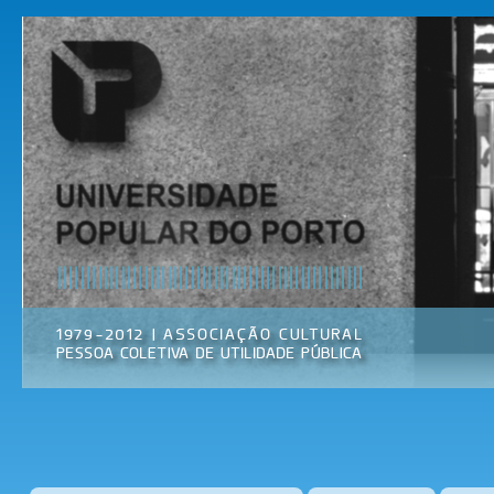
Pas
par
Universidade
Associação
con
Popular do
Cultural
prin
Porto