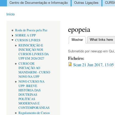
Centro de Documentação e Informação
Outras Ligações
CURSO
Menu principal
Início
Está aqui
epopeia
Roda de Poesia pela Paz
SOBRE A UPP
Mostrar
(separador ativo)
What links here
CURSOS LIVRES
Separadores primári
REINSCRIÇÃO E
INSCRIÇÃO NOS
Submetido por
newupp
em Qui, 
CURSOS LIVRES DA
Ficheiro:
UPP EM 2026/2027
CURSO DE
Scan 21 Jun 2017, 13.05 
INICIAÇÃO AO
MANDARIM - CURSO
NOVO NA UPP
NOVO CURSO NA
UPP: BREVE
HISTÓRIA DAS
DOUTRINAS
POLÍTICAS
MODERNAS E
CONTEMPORÂNEAS
Regulamento de Cursos