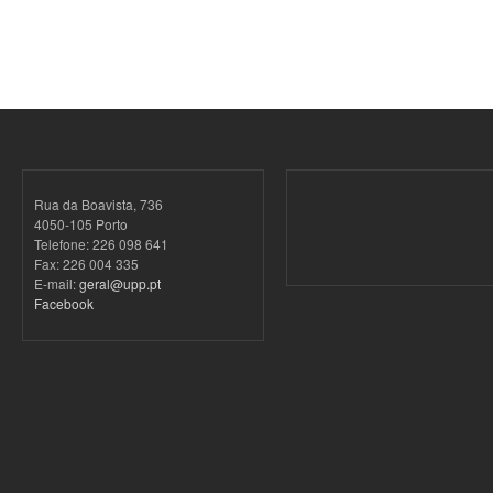
Rua da Boavista, 736
4050-105 Porto
Telefone: 226 098 641
Fax: 226 004 335
E-mail:
geral@upp.pt
Facebook