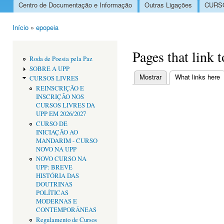
Centro de Documentação e Informação
Outras Ligações
CURSO
Menu principal
Início
»
epopeia
Está aqui
Pages that link 
Roda de Poesia pela Paz
SOBRE A UPP
Mostrar
What links here
(
CURSOS LIVRES
Separadores primári
REINSCRIÇÃO E
INSCRIÇÃO NOS
CURSOS LIVRES DA
UPP EM 2026/2027
CURSO DE
INICIAÇÃO AO
MANDARIM - CURSO
NOVO NA UPP
NOVO CURSO NA
UPP: BREVE
HISTÓRIA DAS
DOUTRINAS
POLÍTICAS
MODERNAS E
CONTEMPORÂNEAS
Regulamento de Cursos