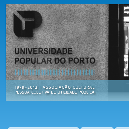
Pas
par
Universidade
Associação
con
Popular do
Cultural
prin
Porto