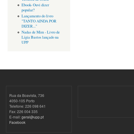
Ebook- Ouvi dizer
popular?
Lançamento do livro
"TANTO AINDA POR
DIZER..."
Nadas de Mim - Livro de
Lígia Bastos lançado na
UPP
Rua da Boavista, 736
4050-105 Porto
Telefone: 226 098 641
Fax: 226 004 335
E-mail:
geral@upp.pt
Facebook