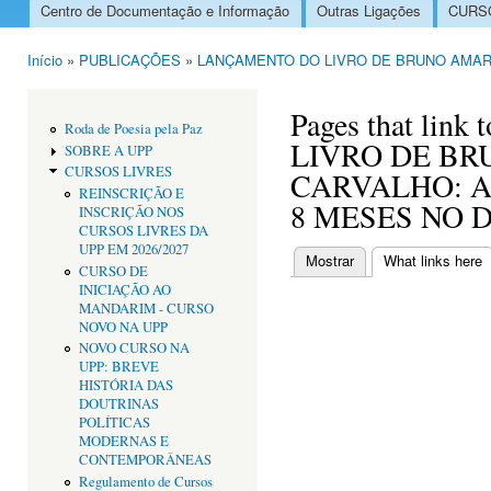
Centro de Documentação e Informação
Outras Ligações
CURSO
Menu principal
Início
»
PUBLICAÇÕES
»
LANÇAMENTO DO LIVRO DE BRUNO AMARA
Está aqui
Pages that li
Roda de Poesia pela Paz
LIVRO DE B
SOBRE A UPP
CURSOS LIVRES
CARVALHO: A
REINSCRIÇÃO E
8 MESES NO 
INSCRIÇÃO NOS
CURSOS LIVRES DA
UPP EM 2026/2027
Mostrar
What links here
(
CURSO DE
Separadores primári
INICIAÇÃO AO
MANDARIM - CURSO
NOVO NA UPP
NOVO CURSO NA
UPP: BREVE
HISTÓRIA DAS
DOUTRINAS
POLÍTICAS
MODERNAS E
CONTEMPORÂNEAS
Regulamento de Cursos