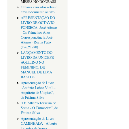
MESES NO DONBASS
Olhares cruzados sobre o
envelhecimento activo
APRESENTAÇÃO DO
LIVRO DE OCTÁVIO
FONSECA: José Afonso
- Os Primeiros Anos
Correspondência José
Afonso - Rocha Pato
(1962/1970)
LANÇAMENTO DO
LIVRO DA UNICEPE
AQUILINO NO
FEMININO, DE
MANUEL DE LIMA
BASTOS
Apresentação do Livro
“António Lobão Vital –
Arquiteto de Utopias”,
de Fátima Silva
"Dr. Alberto Teixeira de
Sousa - O Timoneiro", de
Fátima Silva
Apresentação do Livro
CAMINHADA - Alberto
Teixeira de Sousa