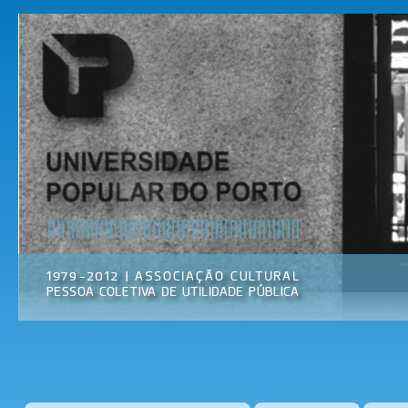
Pas
par
Universidade
Associação
con
Popular do
Cultural
prin
Porto