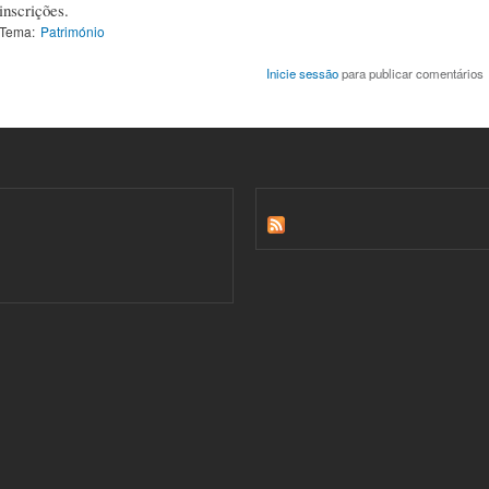
inscrições.
Tema:
Património
Inicie sessão
para publicar comentários