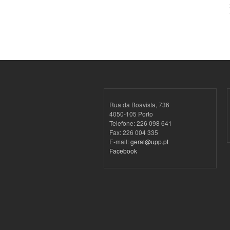
Rua da Boavista, 736
4050-105 Porto
Telefone: 226 098 641
Fax: 226 004 335
E-mail:
geral@upp.pt
Facebook