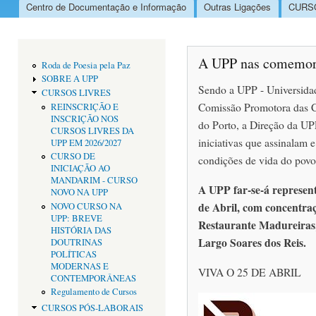
Centro de Documentação e Informação
Outras Ligações
CURSO
Menu principal
A UPP nas comemora
Roda de Poesia pela Paz
SOBRE A UPP
Sendo a UPP - Universidad
CURSOS LIVRES
Comissão Promotora das 
REINSCRIÇÃO E
INSCRIÇÃO NOS
do Porto, a Direção da UPP
CURSOS LIVRES DA
iniciativas que assinalam 
UPP EM 2026/2027
CURSO DE
condições de vida do povo
INICIAÇÃO AO
MANDARIM - CURSO
A UPP far-se-á represent
NOVO NA UPP
de Abril, com concentraç
NOVO CURSO NA
UPP: BREVE
Restaurante Madureiras,
HISTÓRIA DAS
Largo Soares dos Reis.
DOUTRINAS
POLÍTICAS
MODERNAS E
VIVA O 25 DE ABRIL
CONTEMPORÂNEAS
Regulamento de Cursos
CURSOS PÓS-LABORAIS