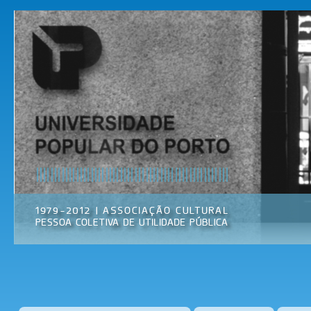
Pas
par
Universidade
Associação
con
Popular do
Cultural
prin
Porto