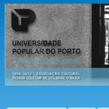
Pas
par
Universidade
Associação
con
Popular do
Cultural
prin
Porto