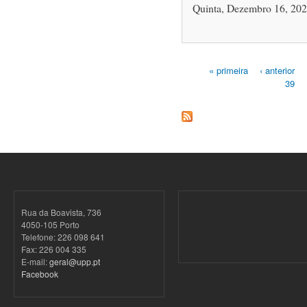
Quinta, Dezembro 16, 202
« primeira
‹ anterior
39
Páginas
Rua da Boavista, 736
4050-105 Porto
Telefone: 226 098 641
Fax: 226 004 335
E-mail:
geral@upp.pt
Facebook