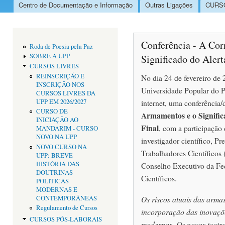
Centro de Documentação e Informação
Outras Ligações
CURSO
Menu principal
Conferência - A Cor
Roda de Poesia pela Paz
SOBRE A UPP
Significado do Alert
CURSOS LIVRES
REINSCRIÇÃO E
No dia 24 de fevereiro de 
INSCRIÇÃO NOS
Universidade Popular do P
CURSOS LIVRES DA
UPP EM 2026/2027
internet, uma conferência
CURSO DE
Armamentos e o Signific
INICIAÇÃO AO
Final
, com a participação
MANDARIM - CURSO
NOVO NA UPP
investigador científico, P
NOVO CURSO NA
Trabalhadores Científicos 
UPP: BREVE
HISTÓRIA DAS
Conselho Executivo da Fe
DOUTRINAS
Científicos.
POLÍTICAS
MODERNAS E
CONTEMPORÂNEAS
Os riscos atuais das armas
Regulamento de Cursos
incorporação das inovaçõe
CURSOS PÓS-LABORAIS
modernas. Os novos teatr