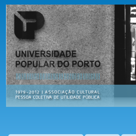
Pas
par
Universidade
Associação
con
Popular do
Cultural
prin
Porto