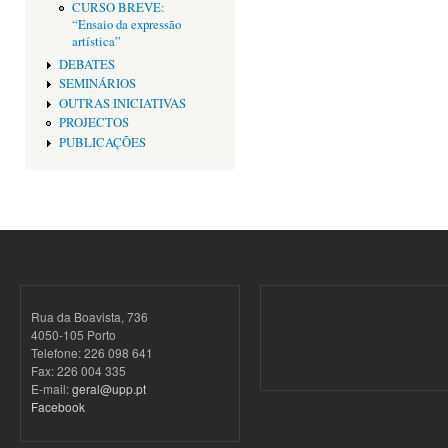
CURSO BREVE:
“Ensaio da expressão
artística”
DEBATES
SEMINÁRIOS
OUTRAS INICIATIVAS
PROJECTOS
PUBLICAÇÕES
Rua da Boavista, 736
4050-105 Porto
Telefone: 226 098 641
Fax: 226 004 335
E-mail:
geral@upp.pt
Facebook