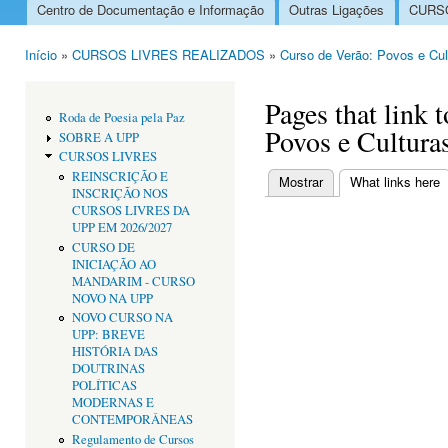
Centro de Documentação e Informação
Outras Ligações
CURSO
Menu principal
Início
»
CURSOS LIVRES REALIZADOS
»
Curso de Verão: Povos e Cul
Está aqui
Pages that link 
Roda de Poesia pela Paz
Povos e Cultura
SOBRE A UPP
CURSOS LIVRES
REINSCRIÇÃO E
Mostrar
What links here
(
INSCRIÇÃO NOS
Separadores primári
CURSOS LIVRES DA
UPP EM 2026/2027
CURSO DE
INICIAÇÃO AO
MANDARIM - CURSO
NOVO NA UPP
NOVO CURSO NA
UPP: BREVE
HISTÓRIA DAS
DOUTRINAS
POLÍTICAS
MODERNAS E
CONTEMPORÂNEAS
Regulamento de Cursos