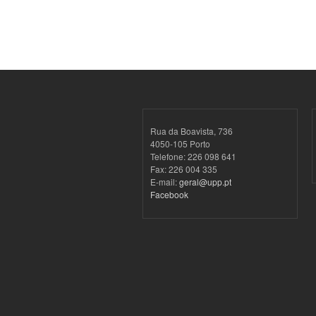
Rua da Boavista, 736
4050-105 Porto
Telefone: 226 098 641
Fax: 226 004 335
E-mail:
geral@upp.pt
Facebook