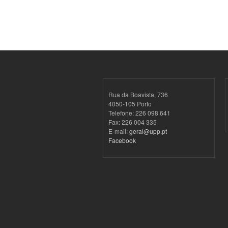
Rua da Boavista, 736
4050-105 Porto
Telefone: 226 098 641
Fax: 226 004 335
E-mail:
geral@upp.pt
Facebook