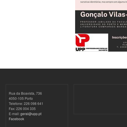
Rua da Boavista, 736
4050-105 Porto
Telefone: 226 098 641
Fax: 226 004 335
E-mail:
geral@upp.pt
Facebook