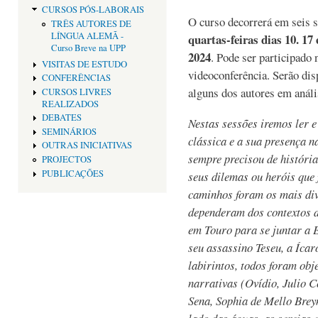
CURSOS PÓS-LABORAIS
O curso decorrerá em seis 
TRÊS AUTORES DE
LÍNGUA ALEMÃ -
quartas-feiras dias 10. 17 
Curso Breve na UPP
2024
. Pode ser participado 
VISITAS DE ESTUDO
videoconferência. Serão dis
CONFERÊNCIAS
alguns dos autores em análi
CURSOS LIVRES
REALIZADOS
DEBATES
Nestas sessões iremos ler e
SEMINÁRIOS
clássica e a sua presença n
OUTRAS INICIATIVAS
sempre precisou de históri
PROJECTOS
PUBLICAÇÕES
seus dilemas ou heróis que 
caminhos foram os mais div
dependeram dos contextos d
em Touro para se juntar a
seu assassino Teseu, a Ícar
labirintos, todos foram obj
narrativas (Ovídio, Julio C
Sena, Sophia de Mello Brey