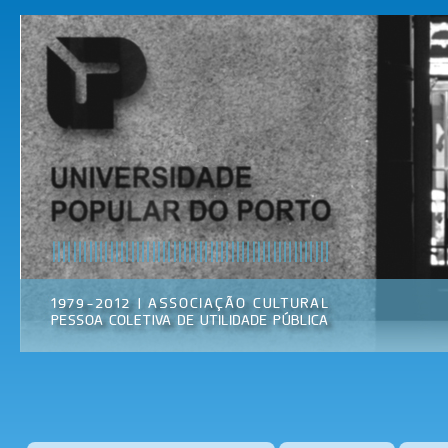
Pas
par
Universidade
Associação
con
Popular do
Cultural
prin
Porto