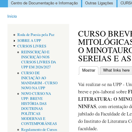
Centro de Documentação e Informação
Outras Ligações
CURSO
Menu principal
Início
Está aqui
CURSO BREVE
Roda de Poesia pela Paz
MITOLÓGICAS
SOBRE A UPP
CURSOS LIVRES
O MINOTAURO
REINSCRIÇÃO E
SEREIAS E AS
INSCRIÇÃO NOS
CURSOS LIVRES DA
UPP EM 2026/2027
Mostrar
(separador ativo)
What links here
CURSO DE
Separadores primári
INICIAÇÃO AO
MANDARIM - CURSO
Vai realizar-se na UPP - U
NOVO NA UPP
F
breve e pós-laboral sobre
NOVO CURSO NA
LITERATURA: O MINOT
UPP: BREVE
HISTÓRIA DAS
NINFAS
, com orientação 
DOUTRINAS
jubilado da Faculdade de L
POLÍTICAS
MODERNAS E
do Instituto de Literatura
CONTEMPORÂNEAS
faculdade.
Regulamento de Cursos