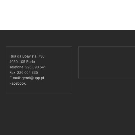
Rua da Boavista, 736
4050-105 Porto
Telefone: 226 098 641
Fax: 226 004 335
E-mail:
geral@upp.pt
Facebook