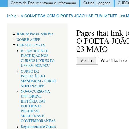
Centro de Documentação e Informação
Outras Ligações
CURSO
Menu principal
Início
»
À CONVERSA COM O POETA JOÃO HABITUALMENTE - 23 
Está aqui
Pages that li
Roda de Poesia pela Paz
O POETA JOÃ
SOBRE A UPP
CURSOS LIVRES
23 MAIO
REINSCRIÇÃO E
INSCRIÇÃO NOS
Mostrar
What links here
(
CURSOS LIVRES DA
Separadores primári
UPP EM 2026/2027
CURSO DE
INICIAÇÃO AO
MANDARIM - CURSO
NOVO NA UPP
NOVO CURSO NA
UPP: BREVE
HISTÓRIA DAS
DOUTRINAS
POLÍTICAS
MODERNAS E
CONTEMPORÂNEAS
Regulamento de Cursos