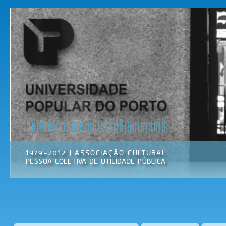
Pas
par
Universidade
Associação
con
Popular do
Cultural
prin
Porto