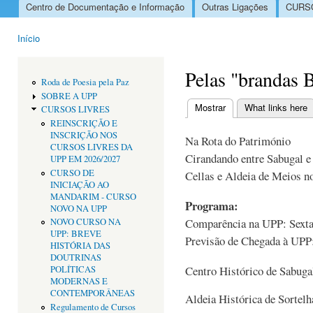
Centro de Documentação e Informação
Outras Ligações
CURSO
Menu principal
Início
Está aqui
Pelas "brandas B
Roda de Poesia pela Paz
SOBRE A UPP
Mostrar
(separador ativo)
What links here
CURSOS LIVRES
Separadores primári
REINSCRIÇÃO E
INSCRIÇÃO NOS
Na Rota do Património
CURSOS LIVRES DA
Cirandando entre Sabugal e
UPP EM 2026/2027
CURSO DE
Cellas e Aldeia de Meios n
INICIAÇÃO AO
MANDARIM - CURSO
Programa:
NOVO NA UPP
Comparência na UPP: Sexta
NOVO CURSO NA
UPP: BREVE
Previsão de Chegada à UPP
HISTÓRIA DAS
DOUTRINAS
Centro Histórico de Sabuga
POLÍTICAS
MODERNAS E
CONTEMPORÂNEAS
Aldeia Histórica de Sortelh
Regulamento de Cursos