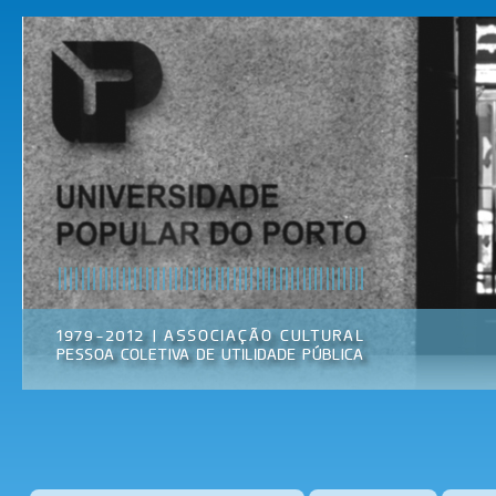
Pas
par
Universidade
Associação
con
Popular do
Cultural
prin
Porto