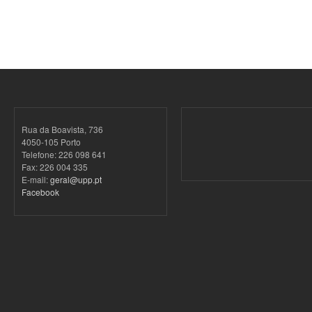
Rua da Boavista, 736
4050-105 Porto
Telefone: 226 098 641
Fax: 226 004 335
E-mail:
geral@upp.pt
Facebook