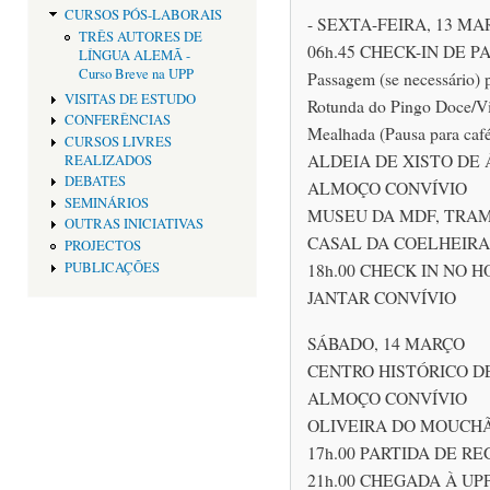
CURSOS PÓS-LABORAIS
- SEXTA-FEIRA, 13 MA
TRÊS AUTORES DE
06h.45 CHECK-IN DE P
LÍNGUA ALEMÃ -
Curso Breve na UPP
Passagem (se necessário) 
VISITAS DE ESTUDO
Rotunda do Pingo Doce/Vil
CONFERÊNCIAS
Mealhada (Pausa para caf
CURSOS LIVRES
ALDEIA DE XISTO DE
REALIZADOS
DEBATES
ALMOÇO CONVÍVIO
SEMINÁRIOS
MUSEU DA MDF, TRA
OUTRAS INICIATIVAS
CASAL DA COELHEIRA
PROJECTOS
PUBLICAÇÕES
18h.00 CHECK IN NO 
JANTAR CONVÍVIO
SÁBADO, 14 MARÇO
CENTRO HISTÓRICO D
ALMOÇO CONVÍVIO
OLIVEIRA DO MOUCH
17h.00 PARTIDA DE R
21h.00 CHEGADA À UPP 