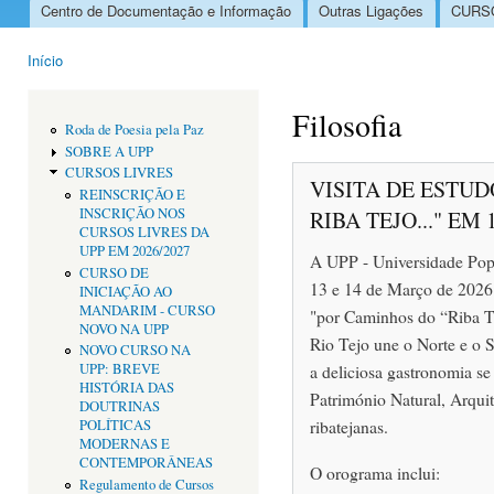
Centro de Documentação e Informação
Outras Ligações
CURSO
Menu principal
Início
Está aqui
Filosofia
Roda de Poesia pela Paz
SOBRE A UPP
CURSOS LIVRES
VISITA DE ESTU
REINSCRIÇÃO E
INSCRIÇÃO NOS
RIBA TEJO..." EM
CURSOS LIVRES DA
UPP EM 2026/2027
A UPP - Universidade Popu
CURSO DE
13 e 14 de Março de 2026 
INICIAÇÃO AO
MANDARIM - CURSO
"por Caminhos do “Riba Te
NOVO NA UPP
Rio Tejo une o Norte e o 
NOVO CURSO NA
a deliciosa gastronomia se
UPP: BREVE
HISTÓRIA DAS
Património Natural, Arquit
DOUTRINAS
ribatejanas.
POLÍTICAS
MODERNAS E
CONTEMPORÂNEAS
O orograma inclui:
Regulamento de Cursos