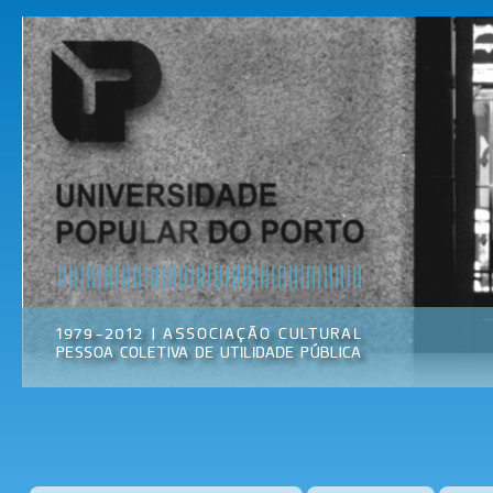
Pas
par
Universidade
Associação
con
Popular do
Cultural
prin
Porto