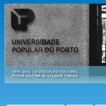
Pas
par
Universidade
Associação
con
Popular do
Cultural
prin
Porto