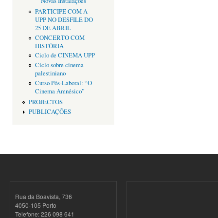
Novas Instalações
PARTICIPE COM A
UPP NO DESFILE DO
25 DE ABRIL
CONCERTO COM
HISTÓRIA
Ciclo de CINEMA UPP
Ciclo sobre cinema
palestiniano
Curso Pós-Laboral: “O
Cinema Amnésico”
PROJECTOS
PUBLICAÇÕES
Rua da Boavista, 736
4050-105 Porto
Telefone: 226 098 641