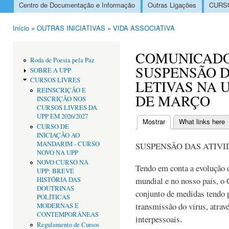
Centro de Documentação e Informação
Outras Ligações
CURSO
Menu principal
Início
»
OUTRAS INICIATIVAS
»
VIDA ASSOCIATIVA
Está aqui
COMUNICADO
Roda de Poesia pela Paz
SUSPENSÃO D
SOBRE A UPP
CURSOS LIVRES
LETIVAS NA U
REINSCRIÇÃO E
DE MARÇO
INSCRIÇÃO NOS
CURSOS LIVRES DA
UPP EM 2026/2027
Mostrar
(separador ativo)
What links here
CURSO DE
Separadores primári
INICIAÇÃO AO
MANDARIM - CURSO
SUSPENSÃO DAS ATIVI
NOVO NA UPP
NOVO CURSO NA
Tendo em conta a evolução 
UPP: BREVE
mundial e no nosso país, 
HISTÓRIA DAS
DOUTRINAS
conjunto de medidas tendo p
POLÍTICAS
transmissão do vírus, atrav
MODERNAS E
CONTEMPORÂNEAS
interpessoais.
Regulamento de Cursos