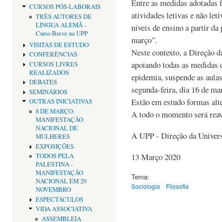
Entre as medidas adotadas f
CURSOS PÓS-LABORAIS
atividades letivas e não let
TRÊS AUTORES DE
LÍNGUA ALEMÃ -
níveis de ensino a partir da
Curso Breve na UPP
março”.
VISITAS DE ESTUDO
Neste contexto, a Direção d
CONFERÊNCIAS
apoiando todas as medidas 
CURSOS LIVRES
REALIZADOS
epidemia, suspende as aulas
DEBATES
segunda-feira, dia 16 de ma
SEMINÁRIOS
Estão em estudo formas alt
OUTRAS INICIATIVAS
8 DE MARÇO:
A todo o momento será reava
MANIFESTAÇÃO
NACIONAL DE
A UPP - Direção da Univers
MULHERES
EXPOSIÇÕES
13 Março 2020
TODOS PELA
PALESTINA -
MANIFESTAÇÃO
Tema:
NACIONAL EM 29
Sociologia
Filosofia
NOVEMBRO
ESPECTÁCULOS
VIDA ASSOCIATIVA
ASSEMBLEIA