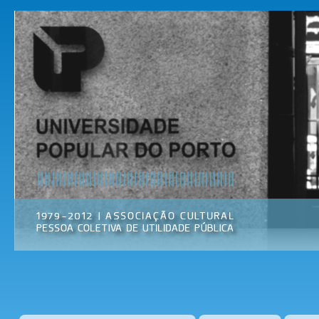
Pas
par
Universidade
Associação
con
Popular do
Cultural
prin
Porto