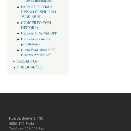
Novas Instalações
PARTICIPE COM A
UPP NO DESFILE DO
25 DE ABRIL
CONCERTO COM
HISTÓRIA
Ciclo de CINEMA UPP
Ciclo sobre cinema
palestiniano
Curso Pós-Laboral: “O
Cinema Amnésico”
PROJECTOS
PUBLICAÇÕES
Rua da Boavista, 736
4050-105 Porto
Telefone: 226 098 641