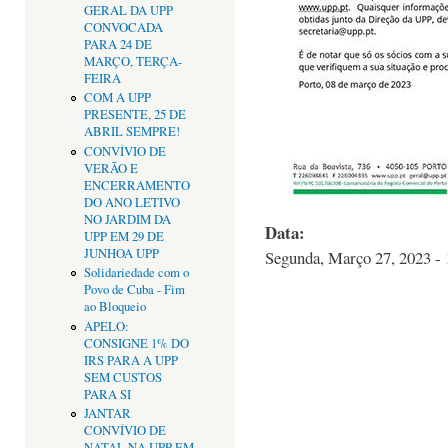
GERAL DA UPP
CONVOCADA
PARA 24 DE
MARÇO, TERÇA-
FEIRA
COM A UPP
PRESENTE, 25 DE
ABRIL SEMPRE!
CONVÍVIO DE
VERÃO E
ENCERRAMENTO
DO ANO LETIVO
NO JARDIM DA
Data:
UPP EM 29 DE
JUNHOA UPP
Segunda, Março 27, 2023 - 
Solidariedade com o
Povo de Cuba - Fim
ao Bloqueio
APELO:
CONSIGNE 1% DO
IRS PARA A UPP
SEM CUSTOS
PARA SI
JANTAR
CONVÍVIO DE
NATAL NA UPP EM