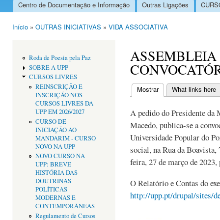
Centro de Documentação e Informação
Outras Ligações
CURSO
Menu principal
Início
»
OUTRAS INICIATIVAS
»
VIDA ASSOCIATIVA
Está aqui
ASSEMBLEIA 
Roda de Poesia pela Paz
CONVOCATÓR
SOBRE A UPP
CURSOS LIVRES
REINSCRIÇÃO E
Mostrar
(separador ativo)
What links here
INSCRIÇÃO NOS
Separadores primári
CURSOS LIVRES DA
A pedido do Presidente da
UPP EM 2026/2027
CURSO DE
Macedo, publica-se a convo
INICIAÇÃO AO
Universidade Popular do Por
MANDARIM - CURSO
NOVO NA UPP
social, na Rua da Boavista,
NOVO CURSO NA
feira, 27 de março de 2023,
UPP: BREVE
HISTÓRIA DAS
DOUTRINAS
O Relatório e Contas do ex
POLÍTICAS
http://upp.pt/drupal/sites
MODERNAS E
CONTEMPORÂNEAS
Regulamento de Cursos