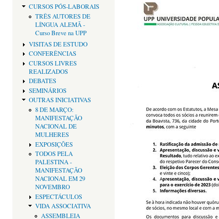
CURSOS PÓS-LABORAIS
TRÊS AUTORES DE
LÍNGUA ALEMÃ -
Curso Breve na UPP
VISITAS DE ESTUDO
CONFERÊNCIAS
CURSOS LIVRES
REALIZADOS
DEBATES
SEMINÁRIOS
OUTRAS INICIATIVAS
8 DE MARÇO:
MANIFESTAÇÃO
NACIONAL DE
MULHERES
EXPOSIÇÕES
TODOS PELA
PALESTINA -
MANIFESTAÇÃO
NACIONAL EM 29
NOVEMBRO
ESPECTÁCULOS
VIDA ASSOCIATIVA
ASSEMBLEIA