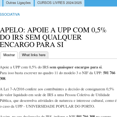
Outras Ligações
CURSOS LIVRES 2024/2025
ASSOCIATIVA
APELO: APOIE A UPP COM 0,5%
DO IRS SEM QUALQUER
ENCARGO PARA SI
Mostrar
(separador ativo)
What links here
Separadores primários
sem quaisquer encargos para si
Apoie a UPP com 0,5% do IRS
.
501 766
Para isso basta escrever no quadro 11 do modelo 3 o NIF da UPP:
308
.
A Lei 7-A/2016 confere aos contribuintes a decisão de consignarem 0,5%
do valor liquidado em sede de IRS a uma Pessoa Coletiva de Utilidade
Pública, que desenvolva atividades de natureza e interesse cultural, como é
o caso da UPP - UNIVERSIDADE POPULAR DO PORTO.
501 766 308
Assim, na sua declaração de IRS, indique o NIF
no campo