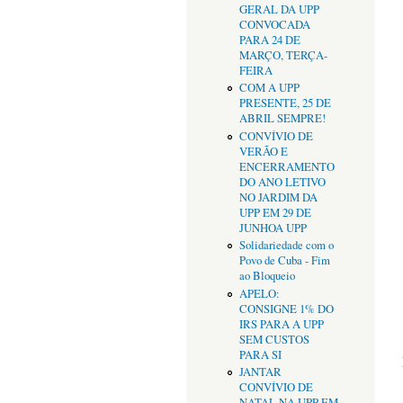
GERAL DA UPP
CONVOCADA
PARA 24 DE
MARÇO, TERÇA-
FEIRA
COM A UPP
PRESENTE, 25 DE
ABRIL SEMPRE!
CONVÍVIO DE
VERÃO E
ENCERRAMENTO
DO ANO LETIVO
NO JARDIM DA
UPP EM 29 DE
JUNHOA UPP
Solidariedade com o
Povo de Cuba - Fim
ao Bloqueio
APELO:
CONSIGNE 1% DO
IRS PARA A UPP
SEM CUSTOS
PARA SI
JANTAR
CONVÍVIO DE
NATAL NA UPP EM