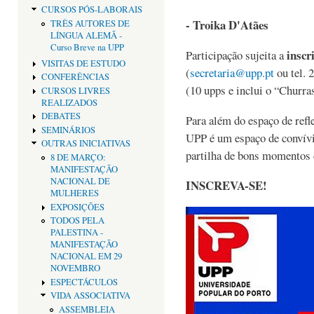
CURSOS PÓS-LABORAIS
- Troika D'Atães
TRÊS AUTORES DE
LÍNGUA ALEMÃ -
Curso Breve na UPP
inscr
Participação sujeita a
VISITAS DE ESTUDO
(
secretaria@upp.pt
ou tel. 
CONFERÊNCIAS
(10 upps e inclui o “Churra
CURSOS LIVRES
REALIZADOS
DEBATES
Para além do espaço de refl
SEMINÁRIOS
UPP é um espaço de convívi
OUTRAS INICIATIVAS
partilha de bons momentos d
8 DE MARÇO:
MANIFESTAÇÃO
NACIONAL DE
INSCREVA-SE!
MULHERES
EXPOSIÇÕES
TODOS PELA
PALESTINA -
MANIFESTAÇÃO
NACIONAL EM 29
NOVEMBRO
ESPECTÁCULOS
VIDA ASSOCIATIVA
ASSEMBLEIA