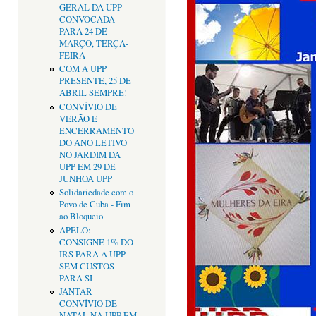
GERAL DA UPP
CONVOCADA
PARA 24 DE
MARÇO, TERÇA-
FEIRA
COM A UPP
PRESENTE, 25 DE
ABRIL SEMPRE!
CONVÍVIO DE
VERÃO E
ENCERRAMENTO
DO ANO LETIVO
NO JARDIM DA
UPP EM 29 DE
JUNHOA UPP
Solidariedade com o
Povo de Cuba - Fim
ao Bloqueio
APELO:
CONSIGNE 1% DO
IRS PARA A UPP
SEM CUSTOS
PARA SI
JANTAR
CONVÍVIO DE
NATAL NA UPP EM