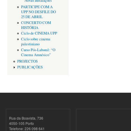
Novas Instalações
PARTICIPE COM A
UPP NO DESFILE DO
25 DE ABRIL
CONCERTO COM
HISTÓRIA
Ciclo de CINEMA UPP
Ciclo sobre cinema
palestiniano
Curso Pós-Laboral: “O
Cinema Amnésico”
PROJECTOS
PUBLICAÇÕES
Rua da Boavista, 736
4050-105 Porto
Telefone: 226 098 641