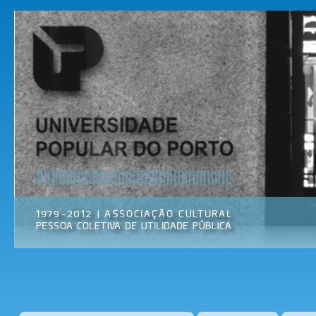
Pas
par
Universidade
Associação
con
Popular do
Cultural
prin
Porto