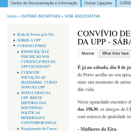
Centro de Documentação e Informação
Outras Ligações
CURSO
Menu principal
Início
»
OUTRAS INICIATIVAS
»
VIDA ASSOCIATIVA
Está aqui
CONVÍVIO DE
Roda de Poesia pela Paz
DA UPP - SÁB
SOBRE A UPP
CURSOS LIVRES
REINSCRIÇÃO E
Mostrar
(separador ativo)
What links here
INSCRIÇÃO NOS
Separadores primári
CURSOS LIVRES DA
É já no sábado, dia 8 de j
UPP EM 2026/2027
CURSO DE
do Porto acolhe no seu apra
INICIAÇÃO AO
mais um momento de animaçã
MANDARIM - CURSO
NOVO NA UPP
dão vida.
NOVO CURSO NA
UPP: BREVE
Neste aguardado encontro 
HISTÓRIA DAS
DOUTRINAS
das 19h30
, os amigos da U
POLÍTICAS
com música de qualidade in
MODERNAS E
CONTEMPORÂNEAS
- Mulheres da Eira
Regulamento de Cursos