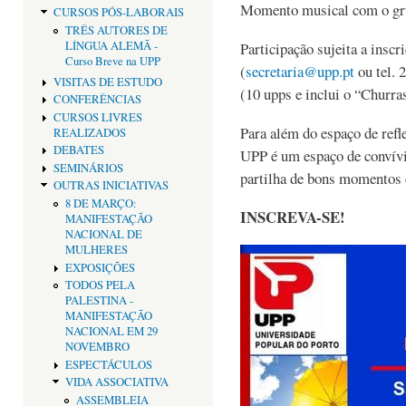
Momento musical com o g
CURSOS PÓS-LABORAIS
TRÊS AUTORES DE
LÍNGUA ALEMÃ -
Participação sujeita a inscr
Curso Breve na UPP
(
secretaria@upp.pt
ou tel. 
VISITAS DE ESTUDO
(10 upps e inclui o “Churra
CONFERÊNCIAS
CURSOS LIVRES
Para além do espaço de refl
REALIZADOS
DEBATES
UPP é um espaço de convívi
SEMINÁRIOS
partilha de bons momentos d
OUTRAS INICIATIVAS
8 DE MARÇO:
INSCREVA-SE!
MANIFESTAÇÃO
NACIONAL DE
MULHERES
EXPOSIÇÕES
TODOS PELA
PALESTINA -
MANIFESTAÇÃO
NACIONAL EM 29
NOVEMBRO
ESPECTÁCULOS
VIDA ASSOCIATIVA
ASSEMBLEIA