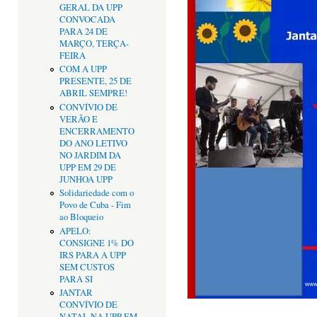
GERAL DA UPP
CONVOCADA
PARA 24 DE
MARÇO, TERÇA-
FEIRA
COM A UPP
PRESENTE, 25 DE
ABRIL SEMPRE!
CONVÍVIO DE
VERÃO E
ENCERRAMENTO
DO ANO LETIVO
NO JARDIM DA
UPP EM 29 DE
JUNHOA UPP
Solidariedade com o
Povo de Cuba - Fim
ao Bloqueio
APELO:
CONSIGNE 1% DO
IRS PARA A UPP
SEM CUSTOS
PARA SI
JANTAR
CONVÍVIO DE
NATAL NA UPP EM