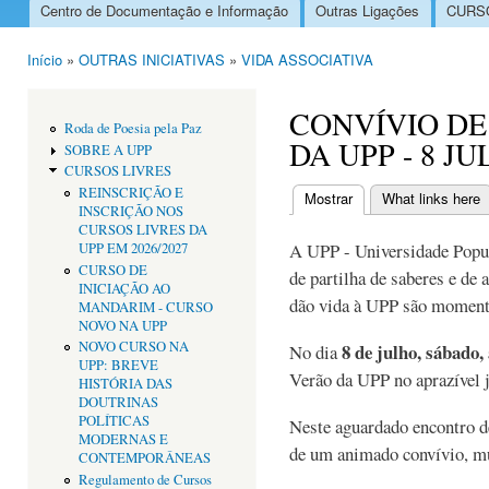
Centro de Documentação e Informação
Outras Ligações
CURSO
Menu principal
Início
»
OUTRAS INICIATIVAS
»
VIDA ASSOCIATIVA
Está aqui
CONVÍVIO DE
Roda de Poesia pela Paz
DA UPP - 8 J
SOBRE A UPP
CURSOS LIVRES
REINSCRIÇÃO E
Mostrar
(separador ativo)
What links here
INSCRIÇÃO NOS
Separadores primári
CURSOS LIVRES DA
A UPP - Universidade Popul
UPP EM 2026/2027
CURSO DE
de partilha de saberes e de 
INICIAÇÃO AO
dão vida à UPP são momento
MANDARIM - CURSO
NOVO NA UPP
NOVO CURSO NA
8 de julho, sábado,
No dia
UPP: BREVE
Verão da UPP no aprazível j
HISTÓRIA DAS
DOUTRINAS
POLÍTICAS
Neste aguardado encontro d
MODERNAS E
de um animado convívio, mú
CONTEMPORÂNEAS
Regulamento de Cursos