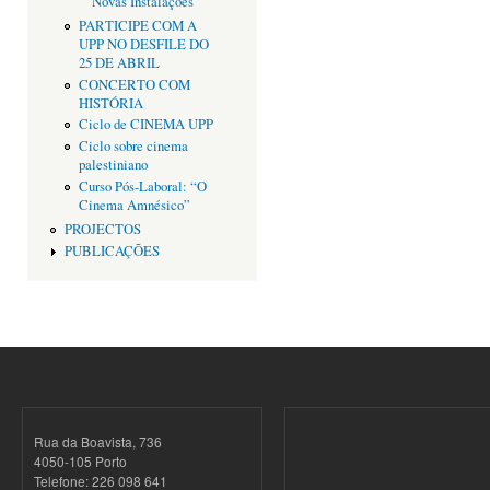
Novas Instalações
PARTICIPE COM A
UPP NO DESFILE DO
25 DE ABRIL
CONCERTO COM
HISTÓRIA
Ciclo de CINEMA UPP
Ciclo sobre cinema
palestiniano
Curso Pós-Laboral: “O
Cinema Amnésico”
PROJECTOS
PUBLICAÇÕES
Rua da Boavista, 736
4050-105 Porto
Telefone: 226 098 641