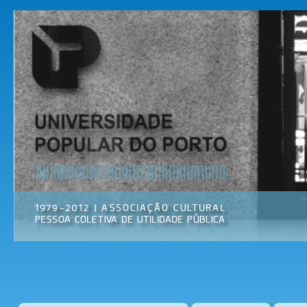
Pas
par
Universidade
Associação
con
Popular do
Cultural
prin
Porto