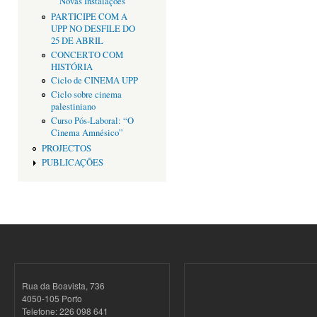
Novas Instalações
PARTICIPE COM A
UPP NO DESFILE DO
25 DE ABRIL
CONCERTO COM
HISTÓRIA
Ciclo de CINEMA UPP
Ciclo sobre cinema
palestiniano
Curso Pós-Laboral: “O
Cinema Amnésico”
PROJECTOS
PUBLICAÇÕES
Rua da Boavista, 736
4050-105 Porto
Telefone: 226 098 641