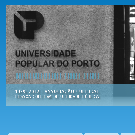
Pas
par
Universidade
Associação
con
Popular do
Cultural
prin
Porto