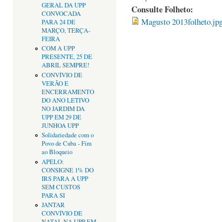
GERAL DA UPP
Consulte Folheto:
CONVOCADA
Magusto 2013folheto.jp
PARA 24 DE
MARÇO, TERÇA-
FEIRA
COM A UPP
PRESENTE, 25 DE
ABRIL SEMPRE!
CONVÍVIO DE
VERÃO E
ENCERRAMENTO
DO ANO LETIVO
NO JARDIM DA
UPP EM 29 DE
JUNHOA UPP
Solidariedade com o
Povo de Cuba - Fim
ao Bloqueio
APELO:
CONSIGNE 1% DO
IRS PARA A UPP
SEM CUSTOS
PARA SI
JANTAR
CONVÍVIO DE
NATAL NA UPP EM