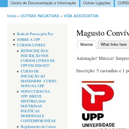
Centro de Documentação e Informação
Outras Ligações
CURSO
Menu principal
Início
»
OUTRAS INICIATIVAS
»
VIDA ASSOCIATIVA
Está aqui
Magusto Convív
Roda de Poesia pela Paz
SOBRE A UPP
Mostrar
(separador ativo)
What links here
CURSOS LIVRES
Separadores primári
REINSCRIÇÃO E
INSCRIÇÃO NOS
Animação! Música! Surpre
CURSOS LIVRES DA
UPP EM 2026/2027
Inscrição: 5 castanhas e 1 p
CURSO DE
INICIAÇÃO AO
MANDARIM - CURSO
NOVO NA UPP
NOVO CURSO NA
UPP: BREVE
HISTÓRIA DAS
DOUTRINAS
POLÍTICAS
MODERNAS E
CONTEMPORÂNEAS
Regulamento de Cursos